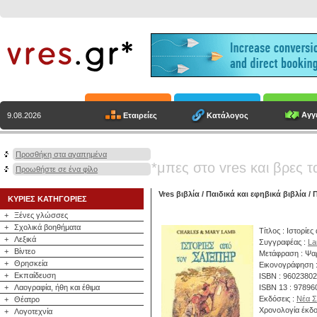
Αγγε
Εταιρείες
Κατάλογος
9.08.2026
Προσθήκη στα αγαπημένα
*μπες στο vres και βρες τ
Προωθήστε σε ένα φίλο
Vres βιβλία
/
Παιδικά και εφηβικά βιβλία
/
Π
ΚΥΡΙΕΣ ΚΑΤΗΓΟΡΙΕΣ
+
Ξένες γλώσσες
+
Σχολικά βοηθήματα
Τίτλος : Ιστορίε
+
Λεξικά
Συγγραφέας :
La
+
Βίντεο
Μετάφραση : Ψαρ
+
Θρησκεία
Εικονογράφηση 
+
Εκπαίδευση
ISBN : 9602380
+
Λαογραφία, ήθη και έθιμα
ISBN 13 : 9789
Εκδόσεις :
Νέα Σ
+
Θέατρο
Χρονολογία έκδο
+
Λογοτεχνία