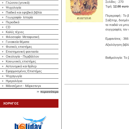
Σελίδες : 270
+
Γλώσσα (γενικά)
Τιμή:
12.66 euro
+
Ψυχολογία
+
Παιδικά και εφηβικά βιβλία
Περιγραφή : Το β
+
Γεωγραφία- Ιστορία
Σαίξπηρ, δοσμέν
+
Περιοδικά
τα παιδιά να μπ
+
CD
συγγραφέα, τον 
+
Καλές τέχνες
+
Φιλοσοφία- Μεταφυσική
Εμφανίσεις : 366
+
Γυναικεία θέματα
Αξιολόγηση βιβλ
+
Φυσικές επιστήμες
+
Επιστημονική φαντασία
+
Οικολογία - Περιβάλλον
Βαθμολογία: Το β
+
Κοινωνικές επιστήμες
+
Αστυνομικά και θρίλερ
+
Εφαρμοσμένες Επιστήμες
+
Ψυχαγωγία
+
Ημερολόγια
+
Μάνατζμεντ - Μάρκετινγκ
περισσότερα
ΧΟΡΗΓΟΣ