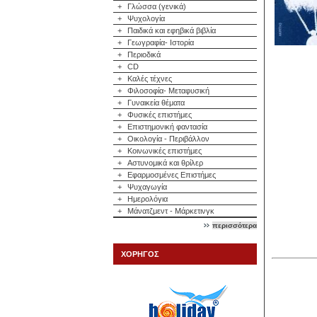
+
Γλώσσα (γενικά)
+
Ψυχολογία
+
Παιδικά και εφηβικά βιβλία
+
Γεωγραφία- Ιστορία
+
Περιοδικά
+
CD
+
Καλές τέχνες
+
Φιλοσοφία- Μεταφυσική
+
Γυναικεία θέματα
+
Φυσικές επιστήμες
+
Επιστημονική φαντασία
+
Οικολογία - Περιβάλλον
+
Κοινωνικές επιστήμες
+
Αστυνομικά και θρίλερ
+
Εφαρμοσμένες Επιστήμες
+
Ψυχαγωγία
+
Ημερολόγια
+
Μάνατζμεντ - Μάρκετινγκ
περισσότερα
ΧΟΡΗΓΟΣ