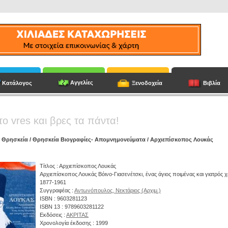
Αγγελίες
Κατάλογος
Ξενοδοχεία
Βιβλία
το vres και βρες τα πάντα!
/
Θρησκεία
/
Θρησκεία Βιογραφίες- Απομνημονεύματα
/ Αρχιεπίσκοπος Λουκάς
Τίτλος : Αρχιεπίσκοπος Λουκάς
Αρχιεπίσκοπος Λουκάς Βόινο-Γιασενέτσκι, ένας άγιος ποιμένας και γιατρός 
1877-1961
Συγγραφέας :
Αντωνόπουλος, Νεκτάριος (Αρχιμ.)
ISBN : 9603281123
ISBN 13 : 9789603281122
Εκδόσεις :
ΑΚΡΙΤΑΣ
Χρονολογία έκδοσης : 1999