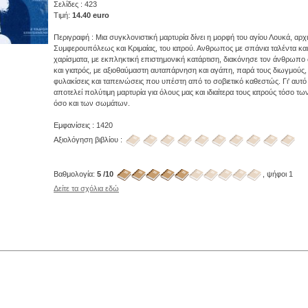
Σελίδες : 423
Τιμή:
14.40 euro
Περιγραφή : Μια συγκλονιστική μαρτυρία δίνει η μορφή του αγίου Λουκά, αρ
Συμφερουπόλεως και Κριμαίας, του ιατρού. Ανθρωπος με σπάνια ταλέντα κα
χαρίσματα, με εκπληκτική επιστημονική κατάρτιση, διακόνησε τον άνθρωπο
και γιατρός, με αξιοθαύμαστη αυταπάρνηση και αγάπη, παρά τους διωγμούς, 
φυλακίσεις και ταπεινώσεις που υπέστη από το σοβιετικό καθεστώς. Γι' αυτό 
αποτελεί πολύτιμη μαρτυρία για όλους μας και ιδιαίτερα τους ιατρούς τόσο τ
όσο και των σωμάτων.
Εμφανίσεις : 1420
Αξιολόγηση βιβλίου :
Βαθμολογία:
5 /10
, ψήφοι 1
Δείτε τα σχόλια εδώ