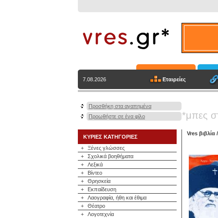
Εταιρείες
7.08.2026
Προσθήκη στα αγαπημένα
*μπες σ
Προωθήστε σε ένα φίλο
Vres βιβλία
ΚΥΡΙΕΣ ΚΑΤΗΓΟΡΙΕΣ
+
Ξένες γλώσσες
+
Σχολικά βοηθήματα
+
Λεξικά
+
Βίντεο
+
Θρησκεία
+
Εκπαίδευση
+
Λαογραφία, ήθη και έθιμα
+
Θέατρο
+
Λογοτεχνία