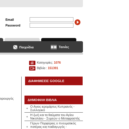
Email
Password
Ταινίες
Παιχνίδια
Κατηγορίες:
1076
Βιβλία :
151391
ΔΙΑΦΗΜΙΣΕΙΣ GOOGLE
χειρουργός
ΔΗΜΟΦΙΛΗ ΒΙΒΛΙΑ
Ο Αγιος ιερομάρτυς Κυπριανός -
+
Συλλογικό
Η ζωή και τα θαύματα του Αγίου
+
Νικολάου - Συμεών ο Μεταφραστής
Γέρων Πορφύριος ο πνευματικός
+
πατέρας και παιδαγωγός -