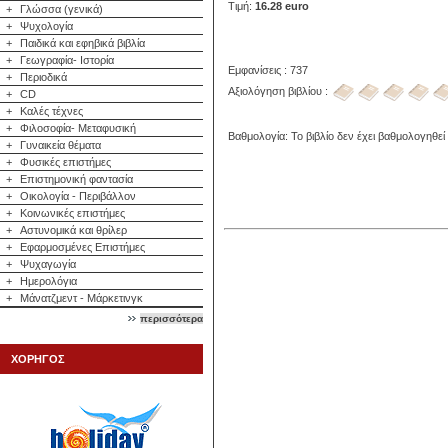
Τιμή:
16.28 euro
+
Γλώσσα (γενικά)
+
Ψυχολογία
+
Παιδικά και εφηβικά βιβλία
+
Γεωγραφία- Ιστορία
Εμφανίσεις : 737
+
Περιοδικά
Αξιολόγηση βιβλίου :
+
CD
+
Καλές τέχνες
+
Φιλοσοφία- Μεταφυσική
Βαθμολογία: Το βιβλίο δεν έχει βαθμολογηθεί
+
Γυναικεία θέματα
+
Φυσικές επιστήμες
+
Επιστημονική φαντασία
+
Οικολογία - Περιβάλλον
+
Κοινωνικές επιστήμες
+
Αστυνομικά και θρίλερ
+
Εφαρμοσμένες Επιστήμες
+
Ψυχαγωγία
+
Ημερολόγια
+
Μάνατζμεντ - Μάρκετινγκ
περισσότερα
ΧΟΡΗΓΟΣ