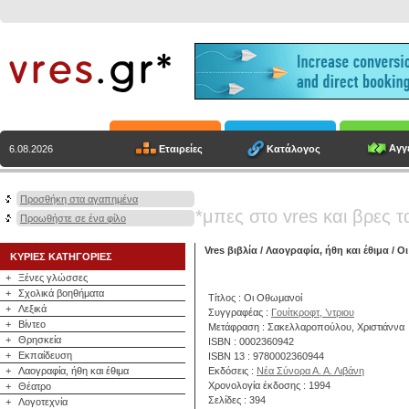
Αγγε
Εταιρείες
Κατάλογος
6.08.2026
Προσθήκη στα αγαπημένα
*μπες στο vres και βρες τ
Προωθήστε σε ένα φίλο
Vres βιβλία
/
Λαογραφία, ήθη και έθιμα
/ Ο
ΚΥΡΙΕΣ ΚΑΤΗΓΟΡΙΕΣ
+
Ξένες γλώσσες
+
Σχολικά βοηθήματα
Τίτλος : Οι Οθωμανοί
+
Λεξικά
Συγγραφέας :
Γουίτκροφτ, ’ντριου
+
Βίντεο
Μετάφραση : Σακελλαροπούλου, Χριστιάννα
+
Θρησκεία
ISBN : 0002360942
+
Εκπαίδευση
ISBN 13 : 9780002360944
+
Λαογραφία, ήθη και έθιμα
Εκδόσεις :
Νέα Σύνορα Α. Α. Λιβάνη
Χρονολογία έκδοσης : 1994
+
Θέατρο
Σελίδες : 394
+
Λογοτεχνία