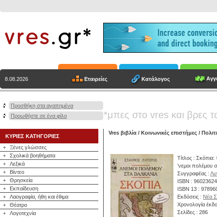
Αγγε
Εταιρείες
Κατάλογος
8.08.2026
Προσθήκη στα αγαπημένα
*μπες στο vres και βρες τ
Προωθήστε σε ένα φίλο
Vres βιβλία
/
Κοινωνικές επιστήμες
/
Πολιτ
ΚΥΡΙΕΣ ΚΑΤΗΓΟΡΙΕΣ
+
Ξένες γλώσσες
+
Σχολικά βοηθήματα
Τίτλος : Σκόπια:
+
Λεξικά
’νεμοι πολέμου 
+
Βίντεο
Συγγραφέας :
Λυ
+
Θρησκεία
ISBN : 9602362
+
Εκπαίδευση
ISBN 13 : 9789
+
Λαογραφία, ήθη και έθιμα
Εκδόσεις :
Νέα Σ
Χρονολογία έκδο
+
Θέατρο
Σελίδες : 286
+
Λογοτεχνία