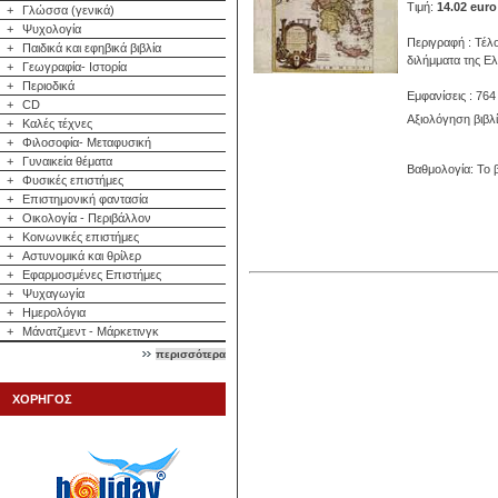
Τιμή:
14.02 euro
+
Γλώσσα (γενικά)
+
Ψυχολογία
Περιγραφή : Τέλ
+
Παιδικά και εφηβικά βιβλία
διλήμματα της Ελ
+
Γεωγραφία- Ιστορία
+
Περιοδικά
Εμφανίσεις : 764
+
CD
Αξιολόγηση βιβλ
+
Καλές τέχνες
+
Φιλοσοφία- Μεταφυσική
+
Γυναικεία θέματα
Βαθμολογία: Το β
+
Φυσικές επιστήμες
+
Επιστημονική φαντασία
+
Οικολογία - Περιβάλλον
+
Κοινωνικές επιστήμες
+
Αστυνομικά και θρίλερ
+
Εφαρμοσμένες Επιστήμες
+
Ψυχαγωγία
+
Ημερολόγια
+
Μάνατζμεντ - Μάρκετινγκ
περισσότερα
ΧΟΡΗΓΟΣ