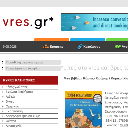
Αγγε
Εταιρείες
Κατάλογος
9.08.2026
Προσθήκη στα αγαπημένα
*μπες στο vres και βρες τ
Προωθήστε σε ένα φίλο
Vres βιβλία
/
Κόμικς- Χιούμορ
/
Κόμικς- Χι
ΚΥΡΙΕΣ ΚΑΤΗΓΟΡΙΕΣ
+
Ξένες γλώσσες
+
Σχολικά βοηθήματα
Τίτλος : Το άρωμ
+
Λεξικά
Οι μεγάλοι ντετέ
+
Βίντεο
Συγγραφέας :
Λε
+
Θρησκεία
Μετάφραση : Γαλ
+
Εκπαίδευση
Εικονογράφηση :
+
Λαογραφία, ήθη και έθιμα
ISBN : 9605397
ISBN 13 : 9789
+
Θέατρο
Εκδόσεις :
MODE
+
Λογοτεχνία