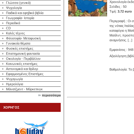
Χρονολογία έκδο
+
Γλώσσα (γενικά)
Σελίδες : 50
+
Ψυχολογία
Τιμή:
3.72 euro
+
Παιδικά και εφηβικά βιβλία
+
Γεωγραφία- Ιστορία
Περιγραφή : Οι σ
+
Περιοδικά
της νότιας Ιταλί
+
CD
καταφύγιο η Ματ
+
Καλές τέχνες
Ματίλντ, προσπα
+
Φιλοσοφία- Μεταφυσική
αναμνήσεις. [...]
+
Γυναικεία θέματα
+
Φυσικές επιστήμες
Εμφανίσεις : 948
+
Επιστημονική φαντασία
Αξιολόγηση βιβλ
+
Οικολογία - Περιβάλλον
+
Κοινωνικές επιστήμες
+
Αστυνομικά και θρίλερ
Βαθμολογία: Το β
+
Εφαρμοσμένες Επιστήμες
+
Ψυχαγωγία
+
Ημερολόγια
+
Μάνατζμεντ - Μάρκετινγκ
περισσότερα
ΧΟΡΗΓΟΣ