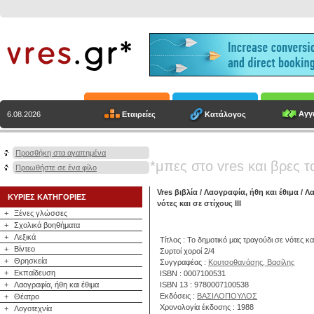
Αγγε
Εταιρείες
Κατάλογος
6.08.2026
Προσθήκη στα αγαπημένα
*μπες στο vres και βρες τ
Προωθήστε σε ένα φίλο
Vres βιβλία
/
Λαογραφία, ήθη και έθιμα
/
Λα
ΚΥΡΙΕΣ ΚΑΤΗΓΟΡΙΕΣ
νότες και σε στίχους ΙΙΙ
+
Ξένες γλώσσες
+
Σχολικά βοηθήματα
+
Λεξικά
Τίτλος : Το δημοτικό μας τραγούδι σε νότες και
+
Βίντεο
Συρτοί χοροί 2/4
+
Θρησκεία
Συγγραφέας :
Κουτσοθανάσης, Βασίλης
+
Εκπαίδευση
ISBN : 0007100531
+
Λαογραφία, ήθη και έθιμα
ISBN 13 : 9780007100538
Εκδόσεις :
ΒΑΣΙΛΟΠΟΥΛΟΣ
+
Θέατρο
Χρονολογία έκδοσης : 1988
+
Λογοτεχνία