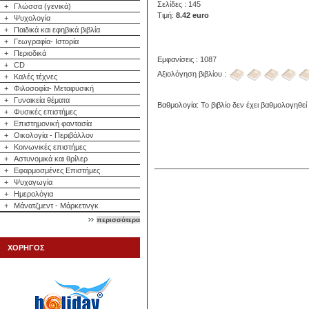
Σελίδες : 145
+
Γλώσσα (γενικά)
Τιμή:
8.42 euro
+
Ψυχολογία
+
Παιδικά και εφηβικά βιβλία
+
Γεωγραφία- Ιστορία
+
Περιοδικά
Εμφανίσεις : 1087
+
CD
Αξιολόγηση βιβλίου :
+
Καλές τέχνες
+
Φιλοσοφία- Μεταφυσική
+
Γυναικεία θέματα
Βαθμολογία: Το βιβλίο δεν έχει βαθμολογηθεί
+
Φυσικές επιστήμες
+
Επιστημονική φαντασία
+
Οικολογία - Περιβάλλον
+
Κοινωνικές επιστήμες
+
Αστυνομικά και θρίλερ
+
Εφαρμοσμένες Επιστήμες
+
Ψυχαγωγία
+
Ημερολόγια
+
Μάνατζμεντ - Μάρκετινγκ
περισσότερα
ΧΟΡΗΓΟΣ