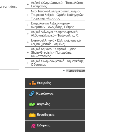
Λεξικό ελληνολατινικό - Τσακαλώτος,
+
Ευστράτιος
ι να πιάσει.
Νέο Τουρκο-Ελληνικό και Ελληνο-
+
Τουρκικό λεξικό - Ομάδα Καθηγητών
Τουρκικής γλώσσας
Ετυμολογικό λεξικό κυρίων
+
ονομάτων - Αλεξιάδης, Πέτρος
Λεξικό Διάλογοι Ελληνοαλβανικό-
+
Αλβανοελληνικό - Τσιάκουλης, Χ.
Ισπανοελληνικό - Ελληνοϊσπανικό
+
λεξικό (μεσαίο - δεμένο) -
Λεξικό Αλβανο-Ελληνικό. Fjalor
+
Shqip-Greqisht - Παπαφίλης,
Κωνσταντίνος
Λεξικό ελληνοαλβανικό - Δημογκίνης,
+
Οδυσσέας
περισσότερα
Εταιρείες
Κατάλογος
Αγγελίες
Ξενοδοχεία
Ειδήσεις