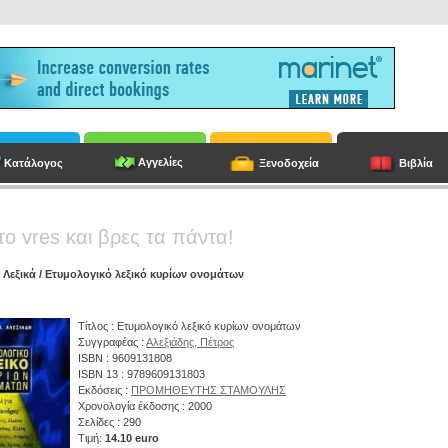
Αγγελίες
Κατάλογος
Ξενοδοχεία
Βιβλία
το vres και βρες τα πάντα!
/
Λεξικά
/ Ετυμολογικό λεξικό κυρίων ονομάτων
Τίτλος : Ετυμολογικό λεξικό κυρίων ονομάτων
Συγγραφέας :
Αλεξιάδης, Πέτρος
ISBN : 9609131808
ISBN 13 : 9789609131803
Εκδόσεις :
ΠΡΟΜΗΘΕΥΤΗΣ ΣΤΑΜΟΥΛΗΣ
Χρονολογία έκδοσης : 2000
Σελίδες : 290
Τιμή:
14.10 euro