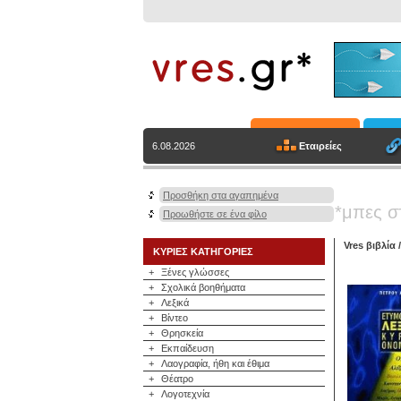
Εταιρείες
6.08.2026
Προσθήκη στα αγαπημένα
*μπες σ
Προωθήστε σε ένα φίλο
Vres βιβλία
ΚΥΡΙΕΣ ΚΑΤΗΓΟΡΙΕΣ
+
Ξένες γλώσσες
+
Σχολικά βοηθήματα
+
Λεξικά
+
Βίντεο
+
Θρησκεία
+
Εκπαίδευση
+
Λαογραφία, ήθη και έθιμα
+
Θέατρο
+
Λογοτεχνία