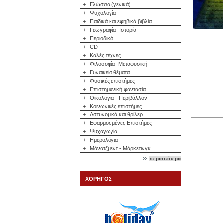
+
Γλώσσα (γενικά)
+
Ψυχολογία
+
Παιδικά και εφηβικά βιβλία
+
Γεωγραφία- Ιστορία
+
Περιοδικά
+
CD
+
Καλές τέχνες
+
Φιλοσοφία- Μεταφυσική
+
Γυναικεία θέματα
+
Φυσικές επιστήμες
+
Επιστημονική φαντασία
+
Οικολογία - Περιβάλλον
+
Κοινωνικές επιστήμες
+
Αστυνομικά και θρίλερ
+
Εφαρμοσμένες Επιστήμες
+
Ψυχαγωγία
+
Ημερολόγια
+
Μάνατζμεντ - Μάρκετινγκ
περισσότερα
ΧΟΡΗΓΟΣ