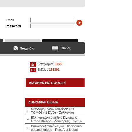
Email
Password
Ταινίες
Παιχνίδια
Κατηγορίες:
1076
Βιβλία :
151391
ΔΙΑΦΗΜΙΣΕΙΣ GOOGLE
ΔΗΜΟΦΙΛΗ ΒΙΒΛΙΑ
Νέα Δομή Εγκυκλοπαίδεια (33
+
ΤΟΜΟΙ + 1 DVD) - Συλλογικό
Ελληνο-ιταλικό λεξικό Dizionario
+
Greco-Italiano - Λουκαρέλι, Ευγενία
Ισπανοελληνικό λεξικό. Diccionario
+
espanol-griego - Ron, Ana Isabel