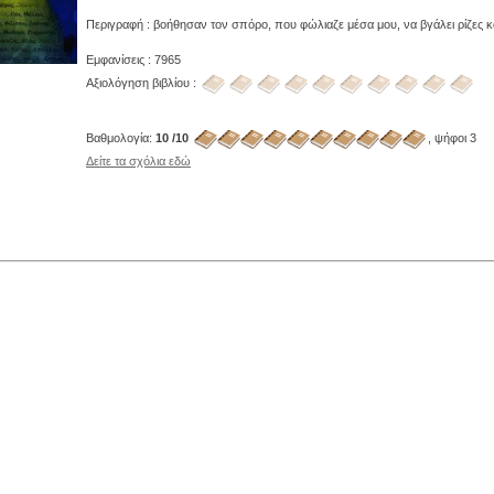
Περιγραφή : βοήθησαν τον σπόρο, που φώλιαζε μέσα μου, να βγάλει ρίζες κα
Εμφανίσεις : 7965
Αξιολόγηση βιβλίου :
Βαθμολογία:
10 /10
, ψήφοι 3
Δείτε τα σχόλια εδώ