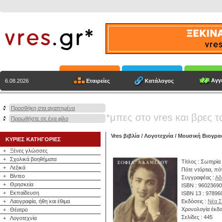
Αγγε
Εταιρείες
Κατάλογος
6.08.2026
Προσθήκη στα αγαπημένα
*μπες στο vres και βρες τ
Προωθήστε σε ένα φίλο
Vres βιβλία
/
Λογοτεχνία
/
Μουσική Βιογρα
ΚΥΡΙΕΣ ΚΑΤΗΓΟΡΙΕΣ
+
Ξένες γλώσσες
+
Σχολικά βοηθήματα
Τίτλος : Σωτηρί
+
Λεξικά
Πότε ντόρτια, πό
+
Βίντεο
Συγγραφέας :
Αδ
+
Θρησκεία
ISBN : 9602369
+
Εκπαίδευση
ISBN 13 : 9789
+
Λαογραφία, ήθη και έθιμα
Εκδόσεις :
Νέα Σ
Χρονολογία έκδο
+
Θέατρο
Σελίδες : 445
+
Λογοτεχνία