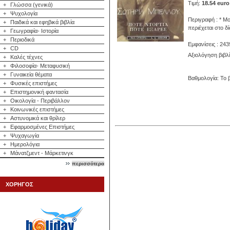
Τιμή:
18.54 euro
+
Γλώσσα (γενικά)
+
Ψυχολογία
Περιγραφή : * Μο
+
Παιδικά και εφηβικά βιβλία
περιέχεται στο 
+
Γεωγραφία- Ιστορία
+
Περιοδικά
Εμφανίσεις : 243
+
CD
Αξιολόγηση βιβλ
+
Καλές τέχνες
+
Φιλοσοφία- Μεταφυσική
+
Γυναικεία θέματα
Βαθμολογία: Το β
+
Φυσικές επιστήμες
+
Επιστημονική φαντασία
+
Οικολογία - Περιβάλλον
+
Κοινωνικές επιστήμες
+
Αστυνομικά και θρίλερ
+
Εφαρμοσμένες Επιστήμες
+
Ψυχαγωγία
+
Ημερολόγια
+
Μάνατζμεντ - Μάρκετινγκ
περισσότερα
ΧΟΡΗΓΟΣ