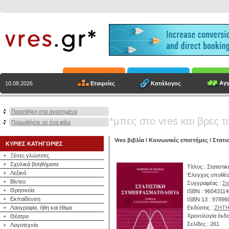
Αγγ
Εταιρείες
Κατάλογος
10.08.2026
Προσθήκη στα αγαπημένα
*μπες στο vres και βρες τ
Προωθήστε σε ένα φίλο
Vres βιβλία
/
Κοινωνικές επιστήμες
/
Στατισ
ΚΥΡΙΕΣ ΚΑΤΗΓΟΡΙΕΣ
+
Ξένες γλώσσες
+
Σχολικά βοηθήματα
Τίτλος : Στατιστ
+
Λεξικά
Έλεγχος υποθέ
+
Βίντεο
Συγγραφέας :
Στ
+
Θρησκεία
ISBN : 9604311
+
Εκπαίδευση
ISBN 13 : 9789
+
Λαογραφία, ήθη και έθιμα
Εκδόσεις :
ΖΗΤ
Χρονολογία έκδο
+
Θέατρο
Σελίδες : 261
+
Λογοτεχνία