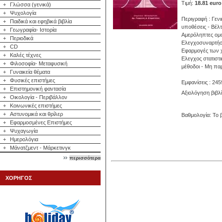
Τιμή:
18.81 euro
+
Γλώσσα (γενικά)
+
Ψυχολογία
Περιγραφή : Γεν
+
Παιδικά και εφηβικά βιβλία
υποθέσεις - Bέλτ
+
Γεωγραφία- Ιστορία
Aμερόληπτες ομο
+
Περιοδικά
Eλεγχοσυναρτήσε
+
CD
Eφαρμογές των χ
+
Καλές τέχνες
Eλεγχος στατιστ
+
Φιλοσοφία- Μεταφυσική
μέθοδοι - Mη παρ
+
Γυναικεία θέματα
+
Φυσικές επιστήμες
Εμφανίσεις : 245
+
Επιστημονική φαντασία
Αξιολόγηση βιβλ
+
Οικολογία - Περιβάλλον
+
Κοινωνικές επιστήμες
+
Αστυνομικά και θρίλερ
Βαθμολογία: Το β
+
Εφαρμοσμένες Επιστήμες
+
Ψυχαγωγία
+
Ημερολόγια
+
Μάνατζμεντ - Μάρκετινγκ
περισσότερα
ΧΟΡΗΓΟΣ