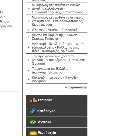
Μυκητολογικές ασθένειες φυτών
+
μεγάλης καλλιέργειας -
ες
Θανασουλόπουλος, Κωνσταντίνος
ας -
Μυκητολογικές ασθένειες δένδρων
+
και αμπέλου - Θανασουλόπουλος,
ένειες
Κωνσταντίνος
αραχίδος.
+
Όλα για το γκαζόν - Συλλογικό
Δέντρα και θάμνοι της Ελλάδας -
+
Σφήκας, Γεώργιος
Ανθοκομία 10. Χλοοτάπητες - Φυτά
+
εδαφοκάλυψης - Καλλωπιστικές
πόες - Κανταρτζής, Νικόλαος
Τα άγρια φαγώσιμα χόρτα του
+
βουνού και του κάμπου - Παπούλιας,
Θανάσης
Τα μανιτάρια της Ελλάδας -
+
Διαμαντής, Στέφανος
Κακτοειδή παχύφυτα - Kawollek,
+
Wolfgang
περισσότερα
Εταιρείες
Κατάλογος
Αγγελίες
Ξενοδοχεία