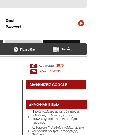
Email
Password
Ταινίες
Παιχνίδια
Κατηγορίες:
1076
Βιβλία :
151391
ΔΙΑΦΗΜΙΣΕΙΣ GOOGLE
ΔΗΜΟΦΙΛΗ ΒΙΒΛΙΑ
Η ελιά καλλιέργεια με σύγχρονες
μεθόδους - Κλάδεμα, λίπανση,
+
ακαλλιεργησία - Μπαλατσούρας,
Γεώργιος
Ανθοκομία 7. Αειθαλή καλλωπιστικά
+
και δασικά δέντρα - Κανταρτζής,
Νικόλαος