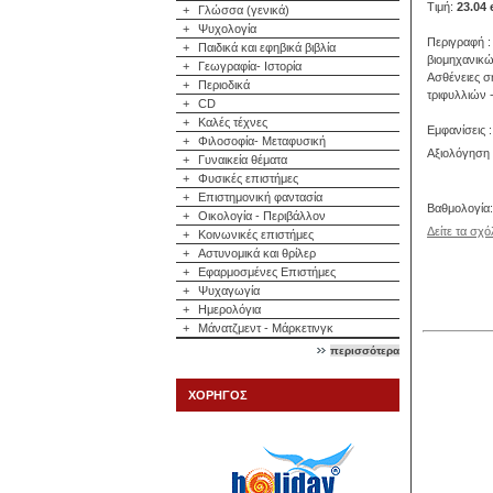
Τιμή:
23.04 
+
Γλώσσα (γενικά)
+
Ψυχολογία
Περιγραφή :
+
Παιδικά και εφηβικά βιβλία
βιομηχανικώ
+
Γεωγραφία- Ιστορία
Aσθένειες σ
+
Περιοδικά
τριφυλλιών 
+
CD
+
Καλές τέχνες
Εμφανίσεις 
+
Φιλοσοφία- Μεταφυσική
Αξιολόγηση 
+
Γυναικεία θέματα
+
Φυσικές επιστήμες
+
Επιστημονική φαντασία
Βαθμολογία
+
Οικολογία - Περιβάλλον
Δείτε τα σχό
+
Κοινωνικές επιστήμες
+
Αστυνομικά και θρίλερ
+
Εφαρμοσμένες Επιστήμες
+
Ψυχαγωγία
+
Ημερολόγια
+
Μάνατζμεντ - Μάρκετινγκ
περισσότερα
ΧΟΡΗΓΟΣ