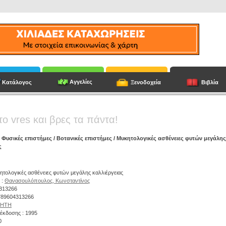
Αγγελίες
Κατάλογος
Ξενοδοχεία
Βιβλία
το vres και βρες τα πάντα!
/
Φυσικές επιστήμες
/
Βοτανικές επιστήμες
/ Μυκητολογικές ασθένειες φυτών μεγάλης
ς
κητολογικές ασθένειες φυτών μεγάλης καλλιέργειας
 :
Θανασουλόπουλος, Κωνσταντίνος
4313266
9789604313266
ΖΗΤΗ
έκδοσης : 1995
0