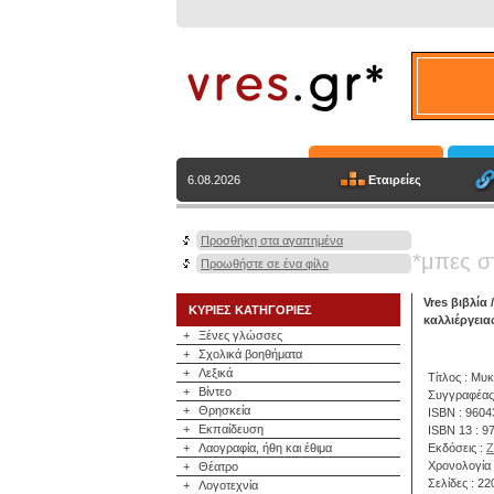
Εταιρείες
6.08.2026
Προσθήκη στα αγαπημένα
*μπες σ
Προωθήστε σε ένα φίλο
Vres βιβλία
ΚΥΡΙΕΣ ΚΑΤΗΓΟΡΙΕΣ
καλλιέργεια
+
Ξένες γλώσσες
+
Σχολικά βοηθήματα
+
Λεξικά
Τίτλος : Μυ
+
Βίντεο
Συγγραφέας
+
Θρησκεία
ISBN : 960
+
Εκπαίδευση
ISBN 13 : 
+
Λαογραφία, ήθη και έθιμα
Εκδόσεις :
Χρονολογία 
+
Θέατρο
Σελίδες : 22
+
Λογοτεχνία