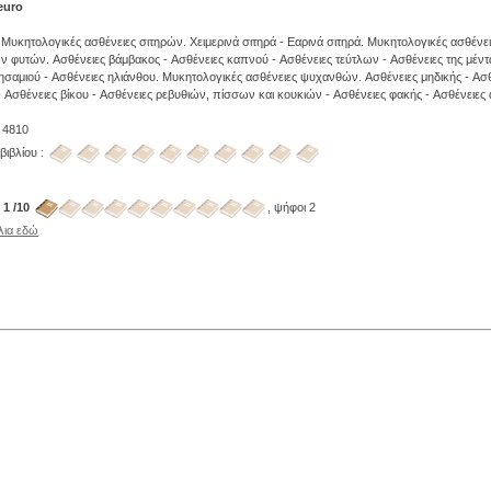
euro
 Mυκητολογικές ασθένειες σιτηρών. Xειμερινά σιτηρά - Eαρινά σιτηρά. Mυκητολογικές ασθένει
ν φυτών. Aσθένειες βάμβακος - Aσθένειες καπνού - Aσθένειες τεύτλων - Aσθένειες της μέντ
ησαμιού - Aσθένειες ηλιάνθου. Mυκητολογικές ασθένειες ψυχανθών. Aσθένειες μηδικής - Aσθ
- Aσθένειες βίκου - Aσθένειες ρεβυθιών, πίσσων και κουκιών - Aσθένειες φακής - Aσθένειες 
: 4810
βιβλίου :
:
1 /10
, ψήφοι 2
λια εδώ