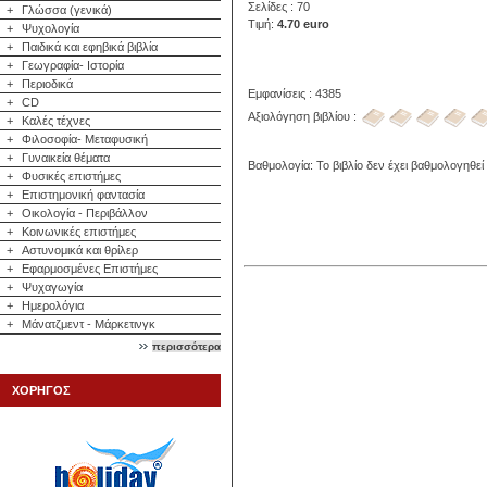
Σελίδες : 70
+
Γλώσσα (γενικά)
Τιμή:
4.70 euro
+
Ψυχολογία
+
Παιδικά και εφηβικά βιβλία
+
Γεωγραφία- Ιστορία
+
Περιοδικά
Εμφανίσεις : 4385
+
CD
Αξιολόγηση βιβλίου :
+
Καλές τέχνες
+
Φιλοσοφία- Μεταφυσική
+
Γυναικεία θέματα
Βαθμολογία: Το βιβλίο δεν έχει βαθμολογηθεί
+
Φυσικές επιστήμες
+
Επιστημονική φαντασία
+
Οικολογία - Περιβάλλον
+
Κοινωνικές επιστήμες
+
Αστυνομικά και θρίλερ
+
Εφαρμοσμένες Επιστήμες
+
Ψυχαγωγία
+
Ημερολόγια
+
Μάνατζμεντ - Μάρκετινγκ
περισσότερα
ΧΟΡΗΓΟΣ