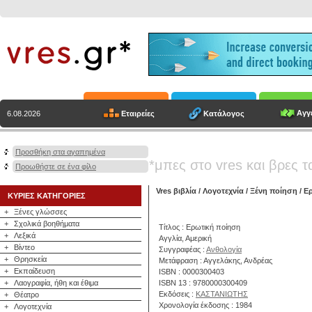
Αγγε
Εταιρείες
Κατάλογος
6.08.2026
Προσθήκη στα αγαπημένα
*μπες στο vres και βρες τ
Προωθήστε σε ένα φίλο
Vres βιβλία
/
Λογοτεχνία
/
Ξένη ποίηση
/ Ε
ΚΥΡΙΕΣ ΚΑΤΗΓΟΡΙΕΣ
+
Ξένες γλώσσες
+
Σχολικά βοηθήματα
Τίτλος : Ερωτική ποίηση
+
Λεξικά
Αγγλία, Αμερική
+
Βίντεο
Συγγραφέας :
Ανθολογία
+
Θρησκεία
Μετάφραση : Αγγελάκης, Ανδρέας
+
Εκπαίδευση
ISBN : 0000300403
+
Λαογραφία, ήθη και έθιμα
ISBN 13 : 9780000300409
Εκδόσεις :
ΚΑΣΤΑΝΙΩΤΗΣ
+
Θέατρο
Χρονολογία έκδοσης : 1984
+
Λογοτεχνία