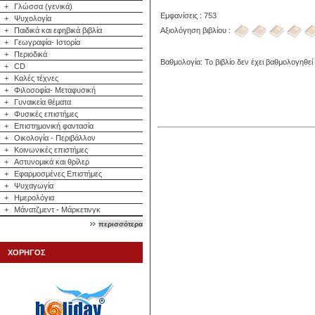
+
Γλώσσα (γενικά)
Εμφανίσεις : 753
+
Ψυχολογία
Αξιολόγηση βιβλίου :
+
Παιδικά και εφηβικά βιβλία
+
Γεωγραφία- Ιστορία
+
Περιοδικά
Βαθμολογία: Το βιβλίο δεν έχει βαθμολογηθεί
+
CD
+
Καλές τέχνες
+
Φιλοσοφία- Μεταφυσική
+
Γυναικεία θέματα
+
Φυσικές επιστήμες
+
Επιστημονική φαντασία
+
Οικολογία - Περιβάλλον
+
Κοινωνικές επιστήμες
+
Αστυνομικά και θρίλερ
+
Εφαρμοσμένες Επιστήμες
+
Ψυχαγωγία
+
Ημερολόγια
+
Μάνατζμεντ - Μάρκετινγκ
περισσότερα
ΧΟΡΗΓΟΣ