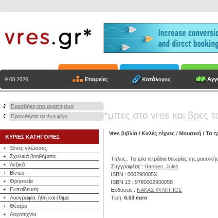
Αγγε
Εταιρείες
Κατάλογος
9.08.2026
Προσθήκη στα αγαπημένα
*μπες στο vres και βρες τ
Προωθήστε σε ένα φίλο
Vres βιβλία
/
Καλές τέχνες
/
Μουσική
/ Τα τ
ΚΥΡΙΕΣ ΚΑΤΗΓΟΡΙΕΣ
+
Ξένες γλώσσες
+
Σχολικά βοηθήματα
Τίτλος : Τα τρία τετράδια θεωρίας της μουσική
+
Λεξικά
Συγγραφέας :
Hansen, Jules
+
Βίντεο
ISBN : 000290005X
+
Θρησκεία
ISBN 13 : 9780002900058
+
Εκπαίδευση
Εκδόσεις :
ΝΑΚΑΣ ΦΙΛΙΠΠΟΣ
+
Λαογραφία, ήθη και έθιμα
Τιμή:
6.53 euro
+
Θέατρο
+
Λογοτεχνία