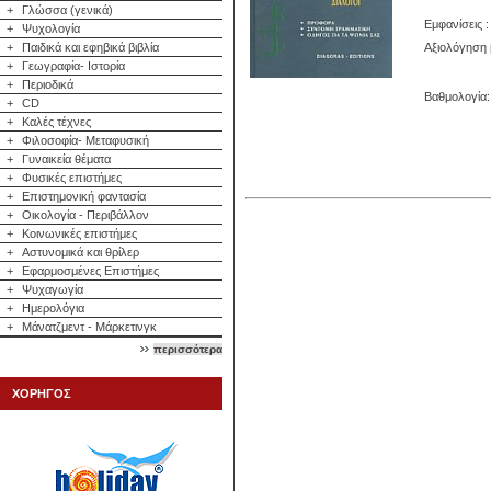
+
Γλώσσα (γενικά)
Εμφανίσεις :
+
Ψυχολογία
Αξιολόγηση 
+
Παιδικά και εφηβικά βιβλία
+
Γεωγραφία- Ιστορία
+
Περιοδικά
Βαθμολογία: 
+
CD
+
Καλές τέχνες
+
Φιλοσοφία- Μεταφυσική
+
Γυναικεία θέματα
+
Φυσικές επιστήμες
+
Επιστημονική φαντασία
+
Οικολογία - Περιβάλλον
+
Κοινωνικές επιστήμες
+
Αστυνομικά και θρίλερ
+
Εφαρμοσμένες Επιστήμες
+
Ψυχαγωγία
+
Ημερολόγια
+
Μάνατζμεντ - Μάρκετινγκ
περισσότερα
ΧΟΡΗΓΟΣ