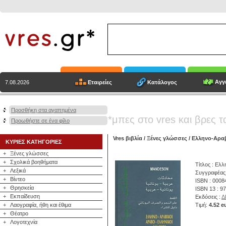
Αγγε
Εταιρείες
Κατάλογος
7.08.2026
Προσθήκη στα αγαπημένα
*μπες στο vres και βρες τ
Προωθήστε σε ένα φίλο
Vres βιβλία
/
Ξένες γλώσσες
/ Ελληνο-Αραβ
ΚΥΡΙΕΣ ΚΑΤΗΓΟΡΙΕΣ
+
Ξένες γλώσσες
+
Σχολικά βοηθήματα
Τίτλος : Ελλ
+
Λεξικά
Συγγραφέας
+
Βίντεο
ISBN : 000
+
Θρησκεία
ISBN 13 : 9
+
Εκπαίδευση
Εκδόσεις :
Δ
+
Λαογραφία, ήθη και έθιμα
Τιμή:
4.52 e
+
Θέατρο
+
Λογοτεχνία