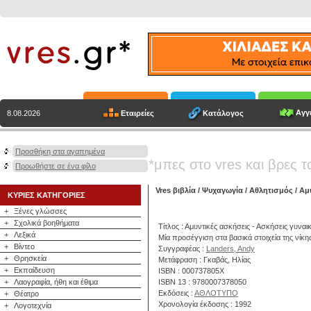
Αγγε
Εταιρείες
Κατάλογος
8.08.2026
Προσθήκη στα αγαπημένα
*μπες στο vres και βρες τ
Προωθήστε σε ένα φίλο
Vres βιβλία
/
Ψυχαγωγία
/
Αθλητισμός
/ Αμ
ΚΥΡΙΕΣ ΚΑΤΗΓΟΡΙΕΣ
+
Ξένες γλώσσες
+
Σχολικά βοηθήματα
Τίτλος : Αμυντικές ασκήσεις - Ασκήσεις γυν
+
Λεξικά
Μία προσέγγιση στα βασικά στοιχεία της νίκη
+
Βίντεο
Συγγραφέας :
Landers, Andy
+
Θρησκεία
Μετάφραση : Γκαβάς, Ηλίας
+
Εκπαίδευση
ISBN : 000737805X
+
Λαογραφία, ήθη και έθιμα
ISBN 13 : 9780007378050
Εκδόσεις :
ΑΘΛΟΤΥΠΟ
+
Θέατρο
Χρονολογία έκδοσης : 1992
+
Λογοτεχνία