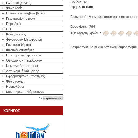
Σελίδες : 64
+
Γλώσσα (γενικά)
Τιμή:
8.10 euro
+
Ψυχολογία
+
Παιδικά και εφηβικά βιβλία
Περιγραφή : Αμυντικές ασκήσεις προσαρμοσμ
+
Γεωγραφία- Ιστορία
+
Περιοδικά
Εμφανίσεις : 764
+
CD
Αξιολόγηση βιβλίου :
+
Καλές τέχνες
+
Φιλοσοφία- Μεταφυσική
+
Γυναικεία θέματα
Βαθμολογία: Το βιβλίο δεν έχει βαθμολογηθεί
+
Φυσικές επιστήμες
+
Επιστημονική φαντασία
+
Οικολογία - Περιβάλλον
+
Κοινωνικές επιστήμες
+
Αστυνομικά και θρίλερ
+
Εφαρμοσμένες Επιστήμες
+
Ψυχαγωγία
+
Ημερολόγια
+
Μάνατζμεντ - Μάρκετινγκ
περισσότερα
ΧΟΡΗΓΟΣ