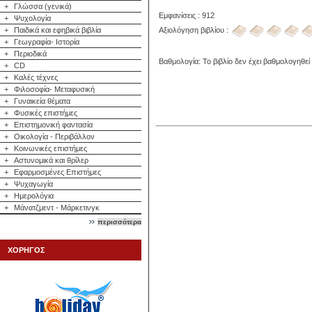
+
Γλώσσα (γενικά)
Εμφανίσεις : 912
+
Ψυχολογία
Αξιολόγηση βιβλίου :
+
Παιδικά και εφηβικά βιβλία
+
Γεωγραφία- Ιστορία
+
Περιοδικά
Βαθμολογία: Το βιβλίο δεν έχει βαθμολογηθεί
+
CD
+
Καλές τέχνες
+
Φιλοσοφία- Μεταφυσική
+
Γυναικεία θέματα
+
Φυσικές επιστήμες
+
Επιστημονική φαντασία
+
Οικολογία - Περιβάλλον
+
Κοινωνικές επιστήμες
+
Αστυνομικά και θρίλερ
+
Εφαρμοσμένες Επιστήμες
+
Ψυχαγωγία
+
Ημερολόγια
+
Μάνατζμεντ - Μάρκετινγκ
περισσότερα
ΧΟΡΗΓΟΣ