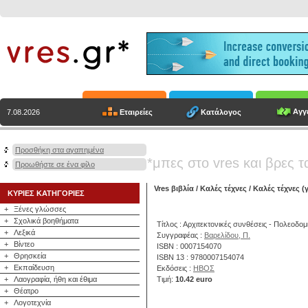
Αγγε
Εταιρείες
Κατάλογος
7.08.2026
Προσθήκη στα αγαπημένα
*μπες στο vres και βρες τ
Προωθήστε σε ένα φίλο
Vres βιβλία
/
Καλές τέχνες
/
Καλές τέχνες (γ
ΚΥΡΙΕΣ ΚΑΤΗΓΟΡΙΕΣ
+
Ξένες γλώσσες
+
Σχολικά βοηθήματα
Τίτλος : Αρχιτεκτονικές συνθέσεις - Πολεοδο
+
Λεξικά
Συγγραφέας :
Βαρελίδου, Π.
+
Βίντεο
ISBN : 0007154070
+
Θρησκεία
ISBN 13 : 9780007154074
+
Εκπαίδευση
Εκδόσεις :
ΗΒΟΣ
+
Λαογραφία, ήθη και έθιμα
Τιμή:
10.42 euro
+
Θέατρο
+
Λογοτεχνία