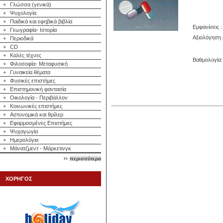
+
Γλώσσα (γενικά)
+
Ψυχολογία
+
Παιδικά και εφηβικά βιβλία
Εμφανίσεις :
+
Γεωγραφία- Ιστορία
Αξιολόγηση 
+
Περιοδικά
+
CD
+
Καλές τέχνες
Βαθμολογία: 
+
Φιλοσοφία- Μεταφυσική
+
Γυναικεία θέματα
+
Φυσικές επιστήμες
+
Επιστημονική φαντασία
+
Οικολογία - Περιβάλλον
+
Κοινωνικές επιστήμες
+
Αστυνομικά και θρίλερ
+
Εφαρμοσμένες Επιστήμες
+
Ψυχαγωγία
+
Ημερολόγια
+
Μάνατζμεντ - Μάρκετινγκ
περισσότερα
ΧΟΡΗΓΟΣ