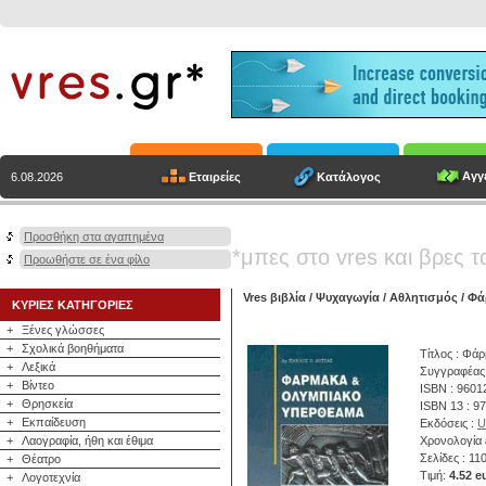
Αγγε
Εταιρείες
Κατάλογος
6.08.2026
Προσθήκη στα αγαπημένα
*μπες στο vres και βρες τ
Προωθήστε σε ένα φίλο
Vres βιβλία
/
Ψυχαγωγία
/
Αθλητισμός
/ Φά
ΚΥΡΙΕΣ ΚΑΤΗΓΟΡΙΕΣ
+
Ξένες γλώσσες
+
Σχολικά βοηθήματα
Τίτλος : Φά
+
Λεξικά
Συγγραφέας
+
Βίντεο
ISBN : 9601
+
Θρησκεία
ISBN 13 : 9
+
Εκπαίδευση
Εκδόσεις :
U
+
Λαογραφία, ήθη και έθιμα
Χρονολογία 
Σελίδες : 11
+
Θέατρο
Τιμή:
4.52 e
+
Λογοτεχνία