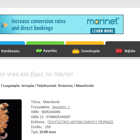
Αγγελίες
Κατάλογος
Ξενοδοχεία
Βιβλία
το vres και βρες τα πάντα!
/
Γεωγραφία- Ιστορία
/
Ταξιδιωτικά- Άτλαντες
/ Μακεδονία
Τίτλος : Μακεδονία
Συγγραφέας :
Ακαμάτης, Ι.
ISBN : 9605340089
ISBN 13 : 9789605340087
Εκδόσεις :
ΠΟΛΙΤΙΣΤΙΚΟ ΙΔΡΥΜΑ ΟΜΙΛΟΥ ΠΕΙΡΑΙΩΣ
Σελίδες : 259
Τιμή:
10.99 euro