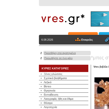
Εταιρείες
6.08.2026
Προσθήκη στα αγαπημένα
*μπες σ
Προωθήστε σε ένα φίλο
Vres βιβλία
ΚΥΡΙΕΣ ΚΑΤΗΓΟΡΙΕΣ
+
Ξένες γλώσσες
+
Σχολικά βοηθήματα
+
Λεξικά
+
Βίντεο
+
Θρησκεία
+
Εκπαίδευση
+
Λαογραφία, ήθη και έθιμα
+
Θέατρο
+
Λογοτεχνία