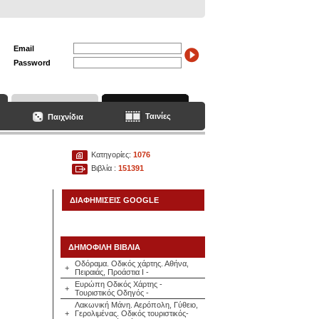
Email
Password
Ταινίες
Παιχνίδια
Κατηγορίες:
1076
Βιβλία :
151391
ΔΙΑΦΗΜΙΣΕΙΣ GOOGLE
ΔΗΜΟΦΙΛΗ ΒΙΒΛΙΑ
Οδόραμα. Οδικός χάρτης. Αθήνα,
+
Πειραιάς, Προάστια Ι -
Ευρώπη Οδικός Χάρτης -
+
Τουριστικός Οδηγός -
Λακωνική Μάνη. Αερόπολη, Γύθειο,
+
Γερολιμένας. Οδικός τουριστικός-