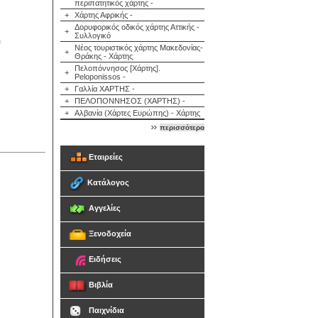
περιπατητικός χάρτης -
+
Χάρτης Αφρικής -
Δορυφορικός οδικός χάρτης Αττικής -
+
Συλλογικό
Νέος τουριστικός χάρτης Μακεδονίας-
+
Θράκης - Χάρτης
Πελοπόννησος [Χάρτης].
+
Peloponissos -
+
Γαλλία ΧΑΡΤΗΣ -
+
ΠΕΛΟΠΟΝΝΗΣΟΣ (ΧΑΡΤΗΣ) -
+
Αλβανία (Χάρτες Ευρώπης) - Χάρτης
περισσότερα
Εταιρείες
Κατάλογος
Αγγελίες
Ξενοδοχεία
Ειδήσεις
Βιβλία
Παιχνίδια