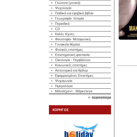
+
Γλώσσα (γενικά)
+
Ψυχολογία
+
Παιδικά και εφηβικά βιβλία
+
Γεωγραφία- Ιστορία
+
Περιοδικά
+
CD
+
Καλές τέχνες
+
Φιλοσοφία- Μεταφυσική
+
Γυναικεία θέματα
+
Φυσικές επιστήμες
+
Επιστημονική φαντασία
+
Οικολογία - Περιβάλλον
+
Κοινωνικές επιστήμες
+
Αστυνομικά και θρίλερ
+
Εφαρμοσμένες Επιστήμες
+
Ψυχαγωγία
+
Ημερολόγια
+
Μάνατζμεντ - Μάρκετινγκ
περισσότερα
ΧΟΡΗΓΟΣ