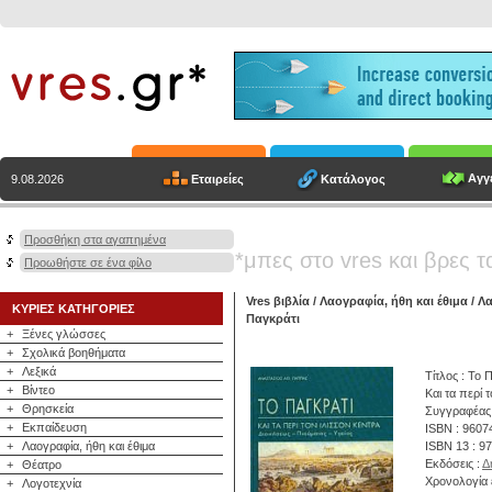
Αγγε
Εταιρείες
Κατάλογος
9.08.2026
Προσθήκη στα αγαπημένα
*μπες στο vres και βρες τ
Προωθήστε σε ένα φίλο
Vres βιβλία
/
Λαογραφία, ήθη και έθιμα
/
Λα
ΚΥΡΙΕΣ ΚΑΤΗΓΟΡΙΕΣ
Παγκράτι
+
Ξένες γλώσσες
+
Σχολικά βοηθήματα
+
Λεξικά
Τίτλος : Το 
+
Βίντεο
Και τα περί 
+
Θρησκεία
Συγγραφέας
+
Εκπαίδευση
ISBN : 9607
+
Λαογραφία, ήθη και έθιμα
ISBN 13 : 9
Εκδόσεις :
Δ
+
Θέατρο
Χρονολογία 
+
Λογοτεχνία