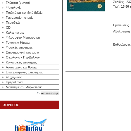
Σελίδες : 23
+
Γλώσσα (γενικά)
Τιμή:
13.80 
+
Ψυχολογία
+
Παιδικά και εφηβικά βιβλία
+
Γεωγραφία- Ιστορία
+
Περιοδικά
Εμφανίσεις :
+
CD
Αξιολόγηση 
+
Καλές τέχνες
+
Φιλοσοφία- Μεταφυσική
+
Γυναικεία θέματα
Βαθμολογία: 
+
Φυσικές επιστήμες
+
Επιστημονική φαντασία
+
Οικολογία - Περιβάλλον
+
Κοινωνικές επιστήμες
+
Αστυνομικά και θρίλερ
+
Εφαρμοσμένες Επιστήμες
+
Ψυχαγωγία
+
Ημερολόγια
+
Μάνατζμεντ - Μάρκετινγκ
περισσότερα
ΧΟΡΗΓΟΣ