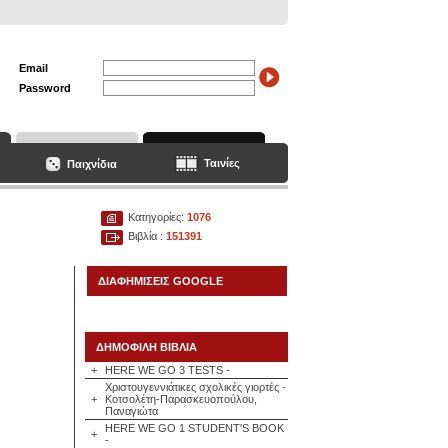
Email
Password
Ταινίες
Παιχνίδια
Κατηγορίες:
1076
Βιβλία :
151391
ΔΙΑΦΗΜΙΣΕΙΣ GOOGLE
ΔΗΜΟΦΙΛΗ ΒΙΒΛΙΑ
+
HERE WE GO 3 TESTS -
Χριστουγεννιάτικες σχολικές γιορτές -
+
Κοτσολέτη-Παρασκευοπούλου,
Παναγιώτα
HERE WE GO 1 STUDENT'S BOOK
+
-