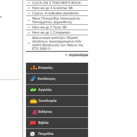
+
CLICK ON 3 TEACHER'S BOOK -
+
Here we go 3 Grammar SB -
+
Cyprus. A civilization plundered -
ών
Νίκος Πλουμπίδης Ντοκουμέντα -
+
Παπαχρίστου, Δημοσθένης
+
Here we go 2 Tests SB -
+
Here we go 1 Companion -
Διαγωνισμοί τραπεζών Θέματα
εξετάσεων προσαρμοσμένα στόν
+
τρόπο διεξαγωγής των διαγων.της
ΕΤΕ 2000-3 -
περισσότερα
Εταιρείες
Κατάλογος
Αγγελίες
Ξενοδοχεία
Ειδήσεις
Βιβλία
Παιχνίδια