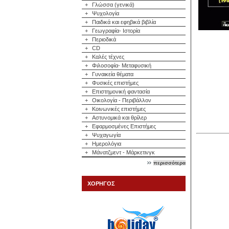
+
Γλώσσα (γενικά)
+
Ψυχολογία
+
Παιδικά και εφηβικά βιβλία
+
Γεωγραφία- Ιστορία
+
Περιοδικά
+
CD
+
Καλές τέχνες
+
Φιλοσοφία- Μεταφυσική
+
Γυναικεία θέματα
+
Φυσικές επιστήμες
+
Επιστημονική φαντασία
+
Οικολογία - Περιβάλλον
+
Κοινωνικές επιστήμες
+
Αστυνομικά και θρίλερ
+
Εφαρμοσμένες Επιστήμες
+
Ψυχαγωγία
+
Ημερολόγια
+
Μάνατζμεντ - Μάρκετινγκ
περισσότερα
ΧΟΡΗΓΟΣ