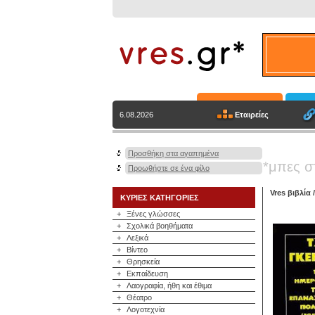
Εταιρείες
6.08.2026
Προσθήκη στα αγαπημένα
*μπες σ
Προωθήστε σε ένα φίλο
Vres βιβλία
ΚΥΡΙΕΣ ΚΑΤΗΓΟΡΙΕΣ
+
Ξένες γλώσσες
+
Σχολικά βοηθήματα
+
Λεξικά
+
Βίντεο
+
Θρησκεία
+
Εκπαίδευση
+
Λαογραφία, ήθη και έθιμα
+
Θέατρο
+
Λογοτεχνία