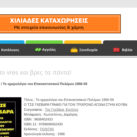
Αγγελίες
Κατάλογος
Ξενοδοχεία
Βιβλία
το vres και βρες τα πάντα!
/
/ Το ημερολόγιο του Επαναστατικού Πολέμου 1956-59
Τίτλος : Το ημερολόγιο του Επαναστατικού Πολέμου 1956-59
Ο ΤΣΕ ΓΚΕΒΑΡΑ ΓΡΑΦΕΙ ΓΙΑ ΤΟΝ ΤΡΙΧΡΟΝΟ ΑΓΩΝΑ ΣΤΗΝ ΚΟΥΒΑ
Συγγραφέας :
Τσε Γκεβάρα, Ερνέστο
Μετάφραση : Κωστελένος, Δημήτρης
ISBN : 9608402433
ISBN 13 : 9789608402430
Εκδόσεις :
ΠΟΝΤΙΚΙ
Χρονολογία έκδοσης : 1996