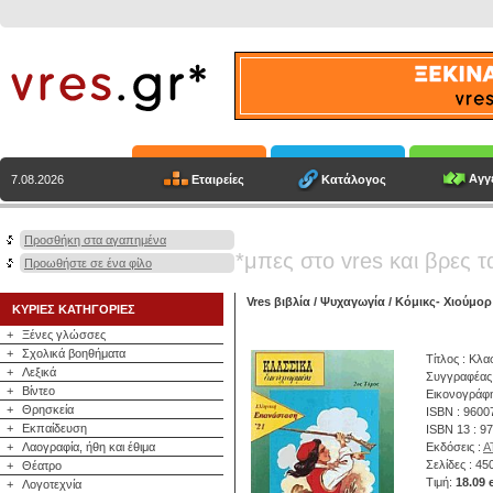
Αγγε
Εταιρείες
Κατάλογος
7.08.2026
Προσθήκη στα αγαπημένα
*μπες στο vres και βρες τ
Προωθήστε σε ένα φίλο
Vres βιβλία
/
Ψυχαγωγία
/
Κόμικς- Χιούμορ
ΚΥΡΙΕΣ ΚΑΤΗΓΟΡΙΕΣ
+
Ξένες γλώσσες
+
Σχολικά βοηθήματα
Τίτλος : Κλ
+
Λεξικά
Συγγραφέας
+
Βίντεο
Εικονογράφη
+
Θρησκεία
ISBN : 9600
+
Εκπαίδευση
ISBN 13 : 9
+
Λαογραφία, ήθη και έθιμα
Εκδόσεις :
Α
Σελίδες : 45
+
Θέατρο
Τιμή:
18.09 
+
Λογοτεχνία