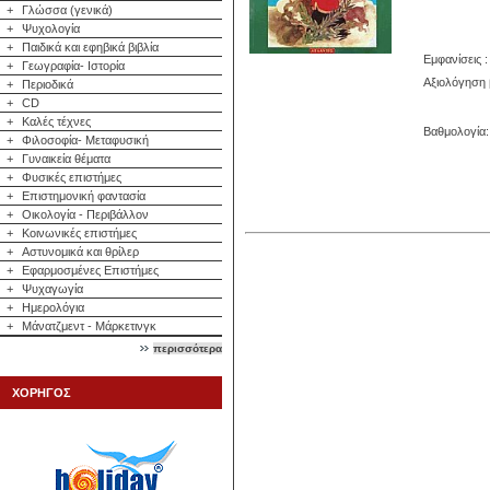
+
Γλώσσα (γενικά)
+
Ψυχολογία
+
Παιδικά και εφηβικά βιβλία
Εμφανίσεις :
+
Γεωγραφία- Ιστορία
Αξιολόγηση 
+
Περιοδικά
+
CD
+
Καλές τέχνες
Βαθμολογία: 
+
Φιλοσοφία- Μεταφυσική
+
Γυναικεία θέματα
+
Φυσικές επιστήμες
+
Επιστημονική φαντασία
+
Οικολογία - Περιβάλλον
+
Κοινωνικές επιστήμες
+
Αστυνομικά και θρίλερ
+
Εφαρμοσμένες Επιστήμες
+
Ψυχαγωγία
+
Ημερολόγια
+
Μάνατζμεντ - Μάρκετινγκ
περισσότερα
ΧΟΡΗΓΟΣ