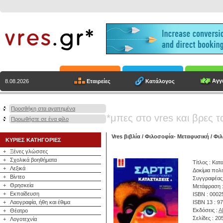
Αγγε
Εταιρείες
Κατάλογος
8.08.2026
Προσθήκη στα αγαπημένα
*μπες στο vres και βρες τ
Προωθήστε σε ένα φίλο
Vres βιβλία
/
Φιλοσοφία- Μεταφυσική
/
Φι
ΚΥΡΙΕΣ ΚΑΤΗΓΟΡΙΕΣ
+
Ξένες γλώσσες
+
Σχολικά βοηθήματα
Τίτλος : Κατ
+
Λεξικά
Δοκίμια πολι
+
Βίντεο
Συγγραφέας
+
Θρησκεία
Μετάφραση :
+
Εκπαίδευση
ISBN : 0002
+
Λαογραφία, ήθη και έθιμα
ISBN 13 : 9
Εκδόσεις :
Α
+
Θέατρο
Σελίδες : 20
+
Λογοτεχνία