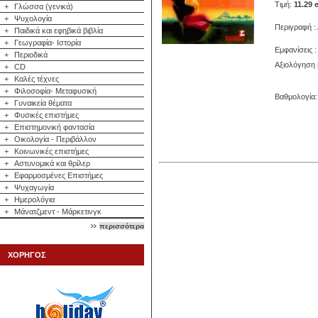
Τιμή:
11.29 
+
Γλώσσα (γενικά)
+
Ψυχολογία
Περιγραφή :
+
Παιδικά και εφηβικά βιβλία
+
Γεωγραφία- Ιστορία
Εμφανίσεις :
+
Περιοδικά
Αξιολόγηση 
+
CD
+
Καλές τέχνες
+
Φιλοσοφία- Μεταφυσική
Βαθμολογία: 
+
Γυναικεία θέματα
+
Φυσικές επιστήμες
+
Επιστημονική φαντασία
+
Οικολογία - Περιβάλλον
+
Κοινωνικές επιστήμες
+
Αστυνομικά και θρίλερ
+
Εφαρμοσμένες Επιστήμες
+
Ψυχαγωγία
+
Ημερολόγια
+
Μάνατζμεντ - Μάρκετινγκ
περισσότερα
ΧΟΡΗΓΟΣ