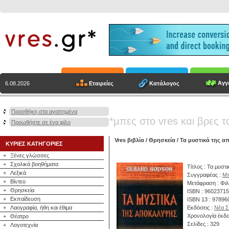
Αγγε
Εταιρείες
Κατάλογος
6.08.2026
Προσθήκη στα αγαπημένα
*μπες στο vres και βρες τ
Προωθήστε σε ένα φίλο
Vres βιβλία
/
Θρησκεία
/ Τα μυστικά της 
ΚΥΡΙΕΣ ΚΑΤΗΓΟΡΙΕΣ
+
Ξένες γλώσσες
+
Σχολικά βοηθήματα
Τίτλος : Τα μυσ
+
Λεξικά
Συγγραφέας :
Μπ
+
Βίντεο
Μετάφραση : Φιλ
+
Θρησκεία
ISBN : 9602371
+
Εκπαίδευση
ISBN 13 : 9789
+
Λαογραφία, ήθη και έθιμα
Εκδόσεις :
Νέα Σ
Χρονολογία έκδο
+
Θέατρο
Σελίδες : 329
+
Λογοτεχνία