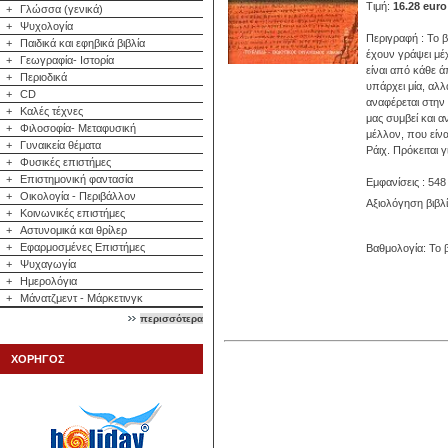
Τιμή:
16.28 euro
+
Γλώσσα (γενικά)
+
Ψυχολογία
Περιγραφή : Το βι
+
Παιδικά και εφηβικά βιβλία
έχουν γράψει μέ
+
Γεωγραφία- Ιστορία
είναι από κάθε 
+
Περιοδικά
υπάρχει μία, αλ
+
CD
αναφέρεται στην 
+
Καλές τέχνες
μας συμβεί και α
+
Φιλοσοφία- Μεταφυσική
μέλλον, που είνα
+
Γυναικεία θέματα
Ράιχ. Πρόκειται
+
Φυσικές επιστήμες
+
Επιστημονική φαντασία
Εμφανίσεις : 548
+
Οικολογία - Περιβάλλον
Αξιολόγηση βιβλ
+
Κοινωνικές επιστήμες
+
Αστυνομικά και θρίλερ
+
Εφαρμοσμένες Επιστήμες
Βαθμολογία: Το β
+
Ψυχαγωγία
+
Ημερολόγια
+
Μάνατζμεντ - Μάρκετινγκ
περισσότερα
ΧΟΡΗΓΟΣ