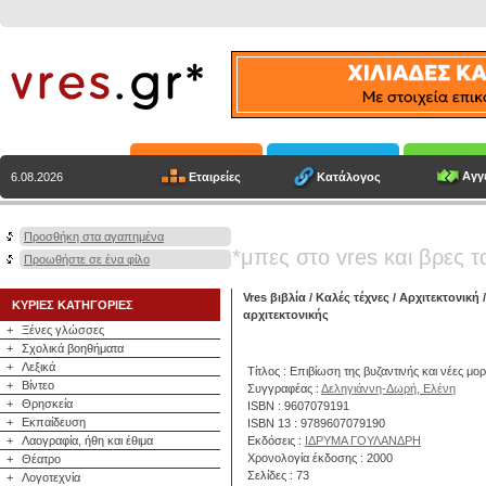
Αγγε
Εταιρείες
Κατάλογος
6.08.2026
Προσθήκη στα αγαπημένα
*μπες στο vres και βρες τ
Προωθήστε σε ένα φίλο
Vres βιβλία
/
Καλές τέχνες
/
Αρχιτεκτονική
/
ΚΥΡΙΕΣ ΚΑΤΗΓΟΡΙΕΣ
αρχιτεκτονικής
+
Ξένες γλώσσες
+
Σχολικά βοηθήματα
+
Λεξικά
Τίτλος : Επιβίωση της βυζαντινής και νέες μο
+
Βίντεο
Συγγραφέας :
Δεληγιάννη-Δωρή, Ελένη
+
Θρησκεία
ISBN : 9607079191
+
Εκπαίδευση
ISBN 13 : 9789607079190
+
Λαογραφία, ήθη και έθιμα
Εκδόσεις :
ΙΔΡΥΜΑ ΓΟΥΛΑΝΔΡΗ
Χρονολογία έκδοσης : 2000
+
Θέατρο
Σελίδες : 73
+
Λογοτεχνία