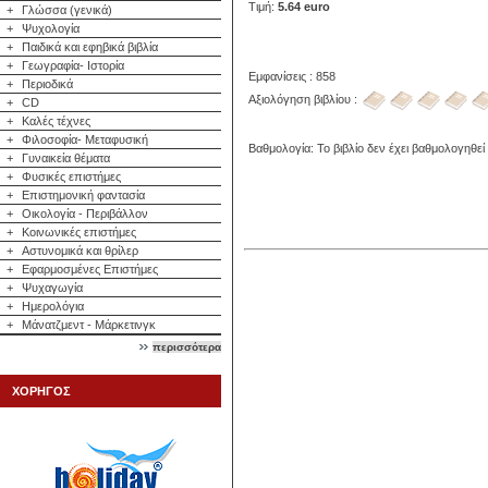
Τιμή:
5.64 euro
+
Γλώσσα (γενικά)
+
Ψυχολογία
+
Παιδικά και εφηβικά βιβλία
+
Γεωγραφία- Ιστορία
Εμφανίσεις : 858
+
Περιοδικά
Αξιολόγηση βιβλίου :
+
CD
+
Καλές τέχνες
+
Φιλοσοφία- Μεταφυσική
Βαθμολογία: Το βιβλίο δεν έχει βαθμολογηθεί
+
Γυναικεία θέματα
+
Φυσικές επιστήμες
+
Επιστημονική φαντασία
+
Οικολογία - Περιβάλλον
+
Κοινωνικές επιστήμες
+
Αστυνομικά και θρίλερ
+
Εφαρμοσμένες Επιστήμες
+
Ψυχαγωγία
+
Ημερολόγια
+
Μάνατζμεντ - Μάρκετινγκ
περισσότερα
ΧΟΡΗΓΟΣ