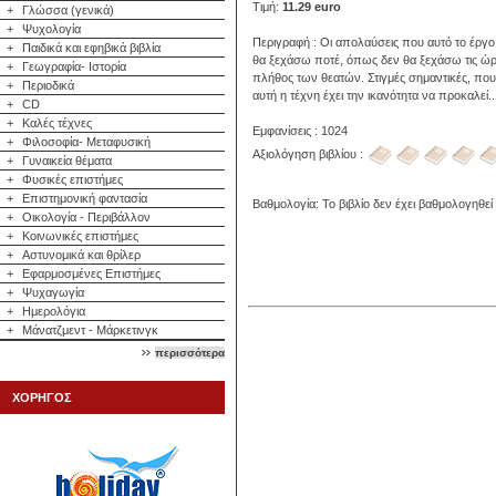
Τιμή:
11.29 euro
+
Γλώσσα (γενικά)
+
Ψυχολογία
Περιγραφή : Οι απολαύσεις που αυτό το έργο
+
Παιδικά και εφηβικά βιβλία
θα ξεχάσω ποτέ, όπως δεν θα ξεχάσω τις ώρε
+
Γεωγραφία- Ιστορία
πλήθος των θεατών. Στιγμές σημαντικές, που
+
Περιοδικά
αυτή η τέχνη έχει την ικανότητα να προκαλεί..
+
CD
+
Καλές τέχνες
Εμφανίσεις : 1024
+
Φιλοσοφία- Μεταφυσική
Αξιολόγηση βιβλίου :
+
Γυναικεία θέματα
+
Φυσικές επιστήμες
+
Επιστημονική φαντασία
Βαθμολογία: Το βιβλίο δεν έχει βαθμολογηθεί
+
Οικολογία - Περιβάλλον
+
Κοινωνικές επιστήμες
+
Αστυνομικά και θρίλερ
+
Εφαρμοσμένες Επιστήμες
+
Ψυχαγωγία
+
Ημερολόγια
+
Μάνατζμεντ - Μάρκετινγκ
περισσότερα
ΧΟΡΗΓΟΣ