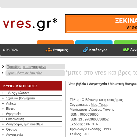
Αγγε
Εταιρείες
Κατάλογος
6.08.2026
Προσθήκη στα αγαπημένα
*μπες στο vres και βρες τ
Προωθήστε σε ένα φίλο
Vres βιβλία
/
Λογοτεχνία
/
Μουσική Βιογρα
ΚΥΡΙΕΣ ΚΑΤΗΓΟΡΙΕΣ
+
Ξένες γλώσσες
+
Σχολικά βοηθήματα
Τίτλος : Ο Βάγκνερ και η εποχή μας
+
Λεξικά
Συγγραφέας :
Μαν, Τόμας
+
Βίντεο
Μετάφραση : Λάμψας, Γιάννης
+
Θρησκεία
ISBN : 9608536855
+
Εκπαίδευση
ISBN 13 : 9789608536852
+
Λαογραφία, ήθη και έθιμα
Εκδόσεις :
PRINTA
Χρονολογία έκδοσης : 1993
+
Θέατρο
Σελίδες : 201
+
Λογοτεχνία