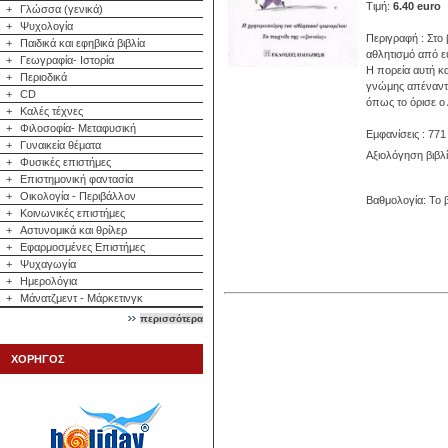
Τιμή:
6.40 euro
+
Γλώσσα (γενικά)
+
Ψυχολογία
Περιγραφή : Στο 
+
Παιδικά και εφηβικά βιβλία
αθλητισμό από ε
+
Γεωγραφία- Ιστορία
Η πορεία αυτή κα
+
Περιοδικά
γνώμης απέναντι
+
CD
όπως το όρισε ο
+
Καλές τέχνες
+
Φιλοσοφία- Μεταφυσική
Εμφανίσεις : 771
+
Γυναικεία θέματα
Αξιολόγηση βιβλ
+
Φυσικές επιστήμες
+
Επιστημονική φαντασία
+
Οικολογία - Περιβάλλον
Βαθμολογία: Το β
+
Κοινωνικές επιστήμες
+
Αστυνομικά και θρίλερ
+
Εφαρμοσμένες Επιστήμες
+
Ψυχαγωγία
+
Ημερολόγια
+
Μάνατζμεντ - Μάρκετινγκ
περισσότερα
ΧΟΡΗΓΟΣ