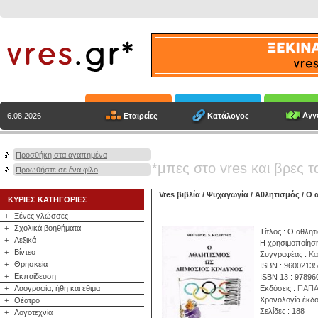
Αγγε
Εταιρείες
Κατάλογος
6.08.2026
Προσθήκη στα αγαπημένα
*μπες στο vres και βρες τ
Προωθήστε σε ένα φίλο
Vres βιβλία
/
Ψυχαγωγία
/
Αθλητισμός
/ Ο 
ΚΥΡΙΕΣ ΚΑΤΗΓΟΡΙΕΣ
+
Ξένες γλώσσες
+
Σχολικά βοηθήματα
Τίτλος : Ο αθλητ
+
Λεξικά
Η χρησιμοποίηση 
+
Βίντεο
Συγγραφέας :
Κα
+
Θρησκεία
ISBN : 9600213
+
Εκπαίδευση
ISBN 13 : 9789
+
Λαογραφία, ήθη και έθιμα
Εκδόσεις :
ΠΑΠ
Χρονολογία έκδο
+
Θέατρο
Σελίδες : 188
+
Λογοτεχνία