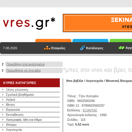
Αγγε
Εταιρείες
Κατάλογος
7.08.2026
Προσθήκη στα αγαπημένα
*μπες στο vres και βρες τ
Προωθήστε σε ένα φίλο
Vres βιβλία
/
Λογοτεχνία
/
Μουσική Βιογρα
ΚΥΡΙΕΣ ΚΑΤΗΓΟΡΙΕΣ
+
Ξένες γλώσσες
+
Σχολικά βοηθήματα
Τίτλος : Τζον Κολτρέιν
+
Λεξικά
ISBN : 9602560290
+
Βίντεο
ISBN 13 : 9789602560297
+
Θρησκεία
Εκδόσεις :
ΕΞΑΝΤΑΣ
+
Εκπαίδευση
Χρονολογία έκδοσης : 1990
+
Λαογραφία, ήθη και έθιμα
Σελίδες : 115
Τιμή:
5.52 euro
+
Θέατρο
+
Λογοτεχνία