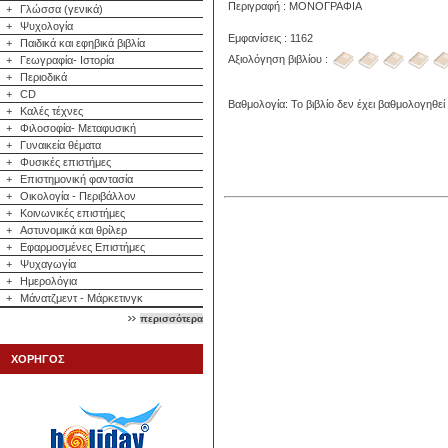
Περιγραφή : ΜΟΝΟΓΡΑΦΙΑ
+
Γλώσσα (γενικά)
+
Ψυχολογία
Εμφανίσεις : 1162
+
Παιδικά και εφηβικά βιβλία
Αξιολόγηση βιβλίου :
+
Γεωγραφία- Ιστορία
+
Περιοδικά
+
CD
Βαθμολογία: Το βιβλίο δεν έχει βαθμολογηθεί
+
Καλές τέχνες
+
Φιλοσοφία- Μεταφυσική
+
Γυναικεία θέματα
+
Φυσικές επιστήμες
+
Επιστημονική φαντασία
+
Οικολογία - Περιβάλλον
+
Κοινωνικές επιστήμες
+
Αστυνομικά και θρίλερ
+
Εφαρμοσμένες Επιστήμες
+
Ψυχαγωγία
+
Ημερολόγια
+
Μάνατζμεντ - Μάρκετινγκ
περισσότερα
ΧΟΡΗΓΟΣ