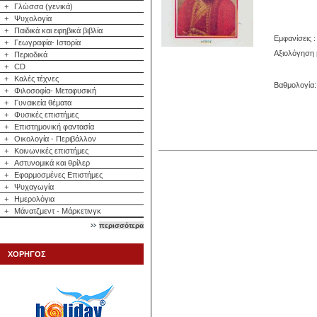
+
Γλώσσα (γενικά)
+
Ψυχολογία
+
Παιδικά και εφηβικά βιβλία
Εμφανίσεις :
+
Γεωγραφία- Ιστορία
Αξιολόγηση 
+
Περιοδικά
+
CD
+
Καλές τέχνες
Βαθμολογία: 
+
Φιλοσοφία- Μεταφυσική
+
Γυναικεία θέματα
+
Φυσικές επιστήμες
+
Επιστημονική φαντασία
+
Οικολογία - Περιβάλλον
+
Κοινωνικές επιστήμες
+
Αστυνομικά και θρίλερ
+
Εφαρμοσμένες Επιστήμες
+
Ψυχαγωγία
+
Ημερολόγια
+
Μάνατζμεντ - Μάρκετινγκ
περισσότερα
ΧΟΡΗΓΟΣ