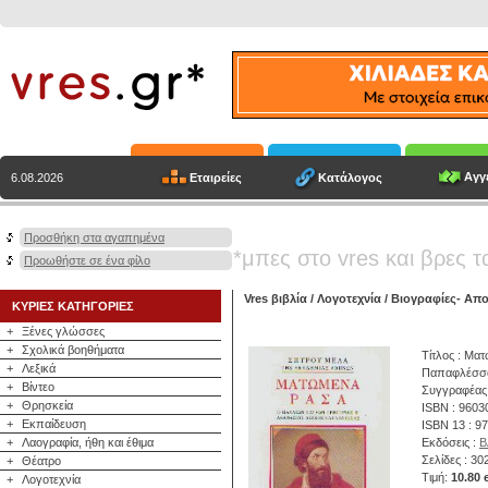
Αγγε
Εταιρείες
Κατάλογος
6.08.2026
Προσθήκη στα αγαπημένα
*μπες στο vres και βρες τ
Προωθήστε σε ένα φίλο
Vres βιβλία
/
Λογοτεχνία
/
Βιογραφίες- Απ
ΚΥΡΙΕΣ ΚΑΤΗΓΟΡΙΕΣ
+
Ξένες γλώσσες
+
Σχολικά βοηθήματα
Τίτλος : Μα
+
Λεξικά
Παπαφλέσσας
+
Βίντεο
Συγγραφέας
+
Θρησκεία
ISBN : 9603
+
Εκπαίδευση
ISBN 13 : 9
+
Λαογραφία, ήθη και έθιμα
Εκδόσεις :
Β
Σελίδες : 30
+
Θέατρο
Τιμή:
10.80 
+
Λογοτεχνία