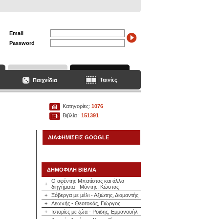
Email
Password
Ταινίες
Παιχνίδια
Κατηγορίες:
1076
Βιβλία :
151391
ΔΙΑΦΗΜΙΣΕΙΣ GOOGLE
ΔΗΜΟΦΙΛΗ ΒΙΒΛΙΑ
Ο αφέντης Μπατίστας και άλλα
+
διηγήματα - Μόντης, Κώστας
+
Ξόβεργα με μέλι - Αξιώτης, Διαμαντής
+
Λεωνής - Θεοτοκάς, Γιώργος
+
Ιστορίες με ζώα - Ροϊδης, Εμμανουήλ