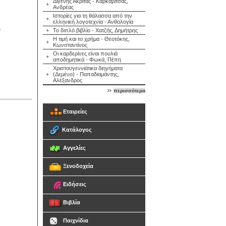
Διγενής Ακρίτας - Καρκαβίτσας,
+
Ανδρέας
Ιστορίες για τη θάλασσα από την
+
ελληνική λογοτεχνία - Ανθολογία
+
Το διπλό βιβλίο - Χατζής, Δημήτρης
Η τιμή και το χρήμα - Θεοτόκης,
+
Κωνσταντίνος
Οι καρδερίνες είναι πουλιά
+
αποδημητικά - Φωκά, Πέπη
Χριστουγεννιάτικα διηγήματα
+
(Δεμένο) - Παπαδιαμάντης,
Αλέξανδρος
περισσότερα
Εταιρείες
Κατάλογος
Αγγελίες
Ξενοδοχεία
Ειδήσεις
Βιβλία
Παιχνίδια