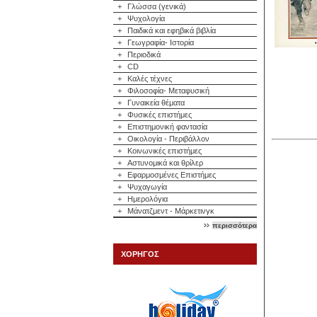
+
Γλώσσα (γενικά)
+
Ψυχολογία
+
Παιδικά και εφηβικά βιβλία
+
Γεωγραφία- Ιστορία
+
Περιοδικά
+
CD
+
Καλές τέχνες
+
Φιλοσοφία- Μεταφυσική
+
Γυναικεία θέματα
+
Φυσικές επιστήμες
+
Επιστημονική φαντασία
+
Οικολογία - Περιβάλλον
+
Κοινωνικές επιστήμες
+
Αστυνομικά και θρίλερ
+
Εφαρμοσμένες Επιστήμες
+
Ψυχαγωγία
+
Ημερολόγια
+
Μάνατζμεντ - Μάρκετινγκ
περισσότερα
ΧΟΡΗΓΟΣ