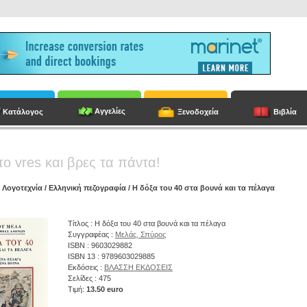
Αγγελίες
Κατάλογος
Ξενοδοχεία
Βιβλία
το vres και βρες τα πάντα!
/
Λογοτεχνία
/
Ελληνική πεζογραφία
/ Η δόξα του 40 στα βουνά και τα πέλαγα
Τίτλος : Η δόξα του 40 στα βουνά και τα πέλαγα
Συγγραφέας :
Μελάς, Σπύρος
ISBN : 9603029882
ISBN 13 : 9789603029885
Εκδόσεις :
ΒΛΑΣΣΗ ΕΚΔΟΣΕΙΣ
Σελίδες : 475
Τιμή:
13.50 euro