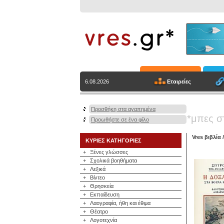
Εταιρείες
6.08.2026
Προσθήκη στα αγαπημένα
*μπες σ
Προωθήστε σε ένα φίλο
Vres βιβλία
ΚΥΡΙΕΣ ΚΑΤΗΓΟΡΙΕΣ
+
Ξένες γλώσσες
+
Σχολικά βοηθήματα
+
Λεξικά
+
Βίντεο
+
Θρησκεία
+
Εκπαίδευση
+
Λαογραφία, ήθη και έθιμα
+
Θέατρο
+
Λογοτεχνία