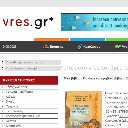
Αγγε
Εταιρείες
Κατάλογος
9.08.2026
Προσθήκη στα αγαπημένα
*μπες στο vres και βρες τ
Προωθήστε σε ένα φίλο
Vres βιβλία
/
Παιδικά και εφηβικά βιβλία
/
ΚΥΡΙΕΣ ΚΑΤΗΓΟΡΙΕΣ
+
Ξένες γλώσσες
+
Σχολικά βοηθήματα
Τίτλος : Τα κυκλ
+
Λεξικά
Συγγραφέας :
Γι
+
Βίντεο
Εικονογράφηση :
+
Θρησκεία
ISBN : 9603280
+
Εκπαίδευση
ISBN 13 : 9789
+
Λαογραφία, ήθη και έθιμα
Εκδόσεις :
ΑΚΡΙ
Χρονολογία έκδο
+
Θέατρο
Σελίδες : 63
+
Λογοτεχνία