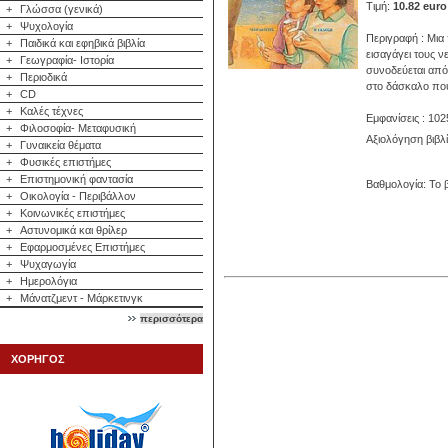
Τιμή:
10.82 euro
+
Γλώσσα (γενικά)
+
Ψυχολογία
Περιγραφή : Μια
+
Παιδικά και εφηβικά βιβλία
εισαγάγει τους ν
+
Γεωγραφία- Ιστορία
συνοδεύεται από
+
Περιοδικά
στο δάσκαλο που 
+
CD
+
Καλές τέχνες
Εμφανίσεις : 102
+
Φιλοσοφία- Μεταφυσική
Αξιολόγηση βιβλ
+
Γυναικεία θέματα
+
Φυσικές επιστήμες
+
Επιστημονική φαντασία
Βαθμολογία: Το β
+
Οικολογία - Περιβάλλον
+
Κοινωνικές επιστήμες
+
Αστυνομικά και θρίλερ
+
Εφαρμοσμένες Επιστήμες
+
Ψυχαγωγία
+
Ημερολόγια
+
Μάνατζμεντ - Μάρκετινγκ
περισσότερα
ΧΟΡΗΓΟΣ