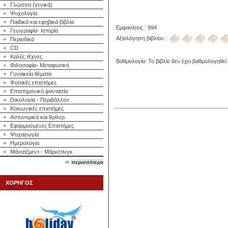
+
Γλώσσα (γενικά)
+
Ψυχολογία
+
Παιδικά και εφηβικά βιβλία
Εμφανίσεις : 994
+
Γεωγραφία- Ιστορία
Αξιολόγηση βιβλίου :
+
Περιοδικά
+
CD
+
Καλές τέχνες
Βαθμολογία: Το βιβλίο δεν έχει βαθμολογηθεί
+
Φιλοσοφία- Μεταφυσική
+
Γυναικεία θέματα
+
Φυσικές επιστήμες
+
Επιστημονική φαντασία
+
Οικολογία - Περιβάλλον
+
Κοινωνικές επιστήμες
+
Αστυνομικά και θρίλερ
+
Εφαρμοσμένες Επιστήμες
+
Ψυχαγωγία
+
Ημερολόγια
+
Μάνατζμεντ - Μάρκετινγκ
περισσότερα
ΧΟΡΗΓΟΣ