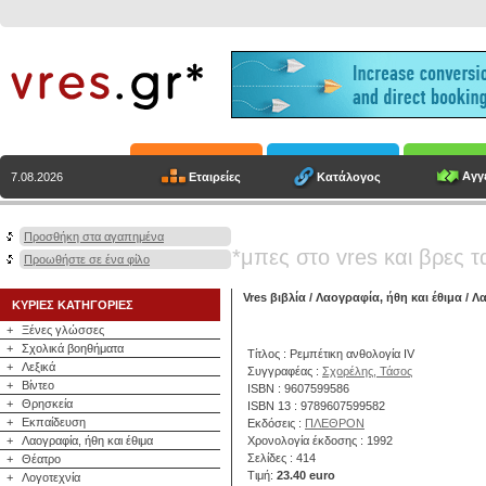
Αγγε
Εταιρείες
Κατάλογος
7.08.2026
Προσθήκη στα αγαπημένα
*μπες στο vres και βρες τ
Προωθήστε σε ένα φίλο
Vres βιβλία
/
Λαογραφία, ήθη και έθιμα
/
Λα
ΚΥΡΙΕΣ ΚΑΤΗΓΟΡΙΕΣ
+
Ξένες γλώσσες
+
Σχολικά βοηθήματα
Τίτλος : Ρεμπέτικη ανθολογία IV
+
Λεξικά
Συγγραφέας :
Σχορέλης, Τάσος
+
Βίντεο
ISBN : 9607599586
+
Θρησκεία
ISBN 13 : 9789607599582
+
Εκπαίδευση
Εκδόσεις :
ΠΛΕΘΡΟΝ
+
Λαογραφία, ήθη και έθιμα
Χρονολογία έκδοσης : 1992
Σελίδες : 414
+
Θέατρο
Τιμή:
23.40 euro
+
Λογοτεχνία