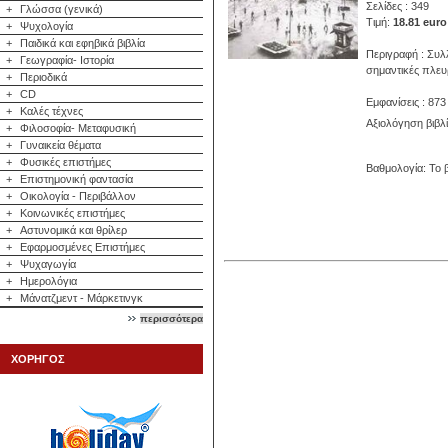
Σελίδες : 349
+
Γλώσσα (γενικά)
Τιμή:
18.81 euro
+
Ψυχολογία
+
Παιδικά και εφηβικά βιβλία
Περιγραφή : Συλ
+
Γεωγραφία- Ιστορία
σημαντικές πλευρ
+
Περιοδικά
+
CD
Εμφανίσεις : 873
+
Καλές τέχνες
Αξιολόγηση βιβλ
+
Φιλοσοφία- Μεταφυσική
+
Γυναικεία θέματα
+
Φυσικές επιστήμες
Βαθμολογία: Το β
+
Επιστημονική φαντασία
+
Οικολογία - Περιβάλλον
+
Κοινωνικές επιστήμες
+
Αστυνομικά και θρίλερ
+
Εφαρμοσμένες Επιστήμες
+
Ψυχαγωγία
+
Ημερολόγια
+
Μάνατζμεντ - Μάρκετινγκ
περισσότερα
ΧΟΡΗΓΟΣ