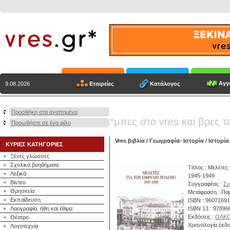
Αγγε
Εταιρείες
Κατάλογος
9.08.2026
Προσθήκη στα αγαπημένα
*μπες στο vres και βρες τ
Προωθήστε σε ένα φίλο
Vres βιβλία
/
Γεωγραφία- Ιστορία
/
Ιστορία
ΚΥΡΙΕΣ ΚΑΤΗΓΟΡΙΕΣ
+
Ξένες γλώσσες
+
Σχολικά βοηθήματα
Τίτλος : Μελέτες
+
Λεξικά
1945-1949
+
Βίντεο
Συγγραφέας :
Συ
+
Θρησκεία
Μετάφραση : Παρ
+
Εκπαίδευση
ISBN : 9607169
+
Λαογραφία, ήθη και έθιμα
ISBN 13 : 9789
Εκδόσεις :
ΟΛΚ
+
Θέατρο
Χρονολογία έκδο
+
Λογοτεχνία