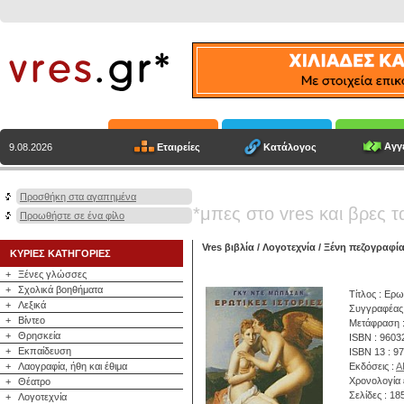
Αγγε
Εταιρείες
Κατάλογος
9.08.2026
Προσθήκη στα αγαπημένα
*μπες στο vres και βρες τ
Προωθήστε σε ένα φίλο
Vres βιβλία
/
Λογοτεχνία
/
Ξένη πεζογραφί
ΚΥΡΙΕΣ ΚΑΤΗΓΟΡΙΕΣ
+
Ξένες γλώσσες
+
Σχολικά βοηθήματα
Τίτλος : Ερω
+
Λεξικά
Συγγραφέας
+
Βίντεο
Μετάφραση :
+
Θρησκεία
ISBN : 9603
+
Εκπαίδευση
ISBN 13 : 9
+
Λαογραφία, ήθη και έθιμα
Εκδόσεις :
Α
Χρονολογία 
+
Θέατρο
Σελίδες : 18
+
Λογοτεχνία