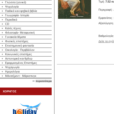
Τιμή:
7.52 e
+
Γλώσσα (γενικά)
+
Ψυχολογία
Περιγραφή :
+
Παιδικά και εφηβικά βιβλία
+
Γεωγραφία- Ιστορία
Εμφανίσεις :
+
Περιοδικά
Αξιολόγηση 
+
CD
+
Καλές τέχνες
+
Φιλοσοφία- Μεταφυσική
Βαθμολογία
+
Γυναικεία θέματα
+
Φυσικές επιστήμες
Δείτε τα σχό
+
Επιστημονική φαντασία
+
Οικολογία - Περιβάλλον
+
Κοινωνικές επιστήμες
+
Αστυνομικά και θρίλερ
+
Εφαρμοσμένες Επιστήμες
+
Ψυχαγωγία
+
Ημερολόγια
+
Μάνατζμεντ - Μάρκετινγκ
περισσότερα
ΧΟΡΗΓΟΣ