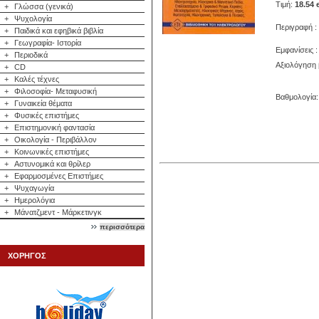
Τιμή:
18.54 
+
Γλώσσα (γενικά)
+
Ψυχολογία
Περιγραφή : 
+
Παιδικά και εφηβικά βιβλία
+
Γεωγραφία- Ιστορία
Εμφανίσεις :
+
Περιοδικά
Αξιολόγηση 
+
CD
+
Καλές τέχνες
+
Φιλοσοφία- Μεταφυσική
Βαθμολογία: 
+
Γυναικεία θέματα
+
Φυσικές επιστήμες
+
Επιστημονική φαντασία
+
Οικολογία - Περιβάλλον
+
Κοινωνικές επιστήμες
+
Αστυνομικά και θρίλερ
+
Εφαρμοσμένες Επιστήμες
+
Ψυχαγωγία
+
Ημερολόγια
+
Μάνατζμεντ - Μάρκετινγκ
περισσότερα
ΧΟΡΗΓΟΣ