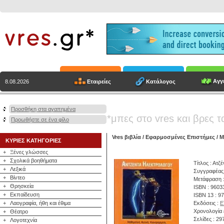
Αγγε
Εταιρείες
Κατάλογος
8.08.2026
Προσθήκη στα αγαπημένα
*μπες στο vres και βρες τ
Προωθήστε σε ένα φίλο
Vres βιβλία
/
Εφαρμοσμένες Επιστήμες
/
Μ
ΚΥΡΙΕΣ ΚΑΤΗΓΟΡΙΕΣ
+
Ξένες γλώσσες
+
Σχολικά βοηθήματα
Τίτλος : Ατζ
+
Λεξικά
Συγγραφέας
+
Βίντεο
Μετάφραση :
+
Θρησκεία
ISBN : 9603
+
Εκπαίδευση
ISBN 13 : 9
+
Λαογραφία, ήθη και έθιμα
Εκδόσεις :
Ε
Χρονολογία 
+
Θέατρο
Σελίδες : 29
+
Λογοτεχνία