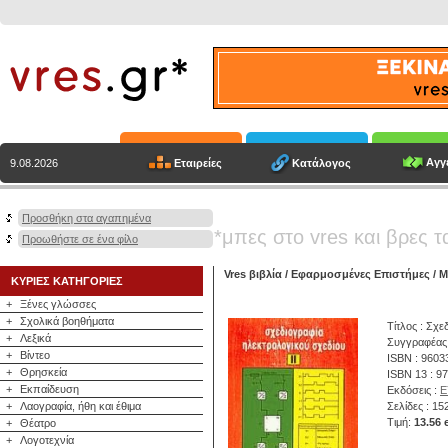
Αγγε
Εταιρείες
Κατάλογος
9.08.2026
Προσθήκη στα αγαπημένα
*μπες στο vres και βρες τ
Προωθήστε σε ένα φίλο
Vres βιβλία
/
Εφαρμοσμένες Επιστήμες
/
Μ
ΚΥΡΙΕΣ ΚΑΤΗΓΟΡΙΕΣ
+
Ξένες γλώσσες
+
Σχολικά βοηθήματα
Τίτλος : Σχε
+
Λεξικά
Συγγραφέας
+
Βίντεο
ISBN : 9603
+
Θρησκεία
ISBN 13 : 9
+
Εκπαίδευση
Εκδόσεις :
Ε
+
Λαογραφία, ήθη και έθιμα
Σελίδες : 15
Τιμή:
13.56 
+
Θέατρο
+
Λογοτεχνία