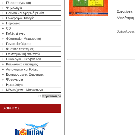
+
Γλώσσα (γενικά)
+
Ψυχολογία
Εμφανίσεις :
+
Παιδικά και εφηβικά βιβλία
Αξιολόγηση 
+
Γεωγραφία- Ιστορία
+
Περιοδικά
+
CD
Βαθμολογία: 
+
Καλές τέχνες
+
Φιλοσοφία- Μεταφυσική
+
Γυναικεία θέματα
+
Φυσικές επιστήμες
+
Επιστημονική φαντασία
+
Οικολογία - Περιβάλλον
+
Κοινωνικές επιστήμες
+
Αστυνομικά και θρίλερ
+
Εφαρμοσμένες Επιστήμες
+
Ψυχαγωγία
+
Ημερολόγια
+
Μάνατζμεντ - Μάρκετινγκ
περισσότερα
ΧΟΡΗΓΟΣ