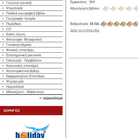
Εμφανίσεις : 904
+
Γλώσσα (γενικά)
+
Ψυχολογία
Αξιολόγηση βιβλίου :
+
Παιδικά και εφηβικά βιβλία
+
Γεωγραφία- Ιστορία
Βαθμολογία:
10 /10
+
Περιοδικά
+
CD
Δείτε τα σχόλια εδώ
+
Καλές τέχνες
+
Φιλοσοφία- Μεταφυσική
+
Γυναικεία θέματα
+
Φυσικές επιστήμες
+
Επιστημονική φαντασία
+
Οικολογία - Περιβάλλον
+
Κοινωνικές επιστήμες
+
Αστυνομικά και θρίλερ
+
Εφαρμοσμένες Επιστήμες
+
Ψυχαγωγία
+
Ημερολόγια
+
Μάνατζμεντ - Μάρκετινγκ
περισσότερα
ΧΟΡΗΓΟΣ