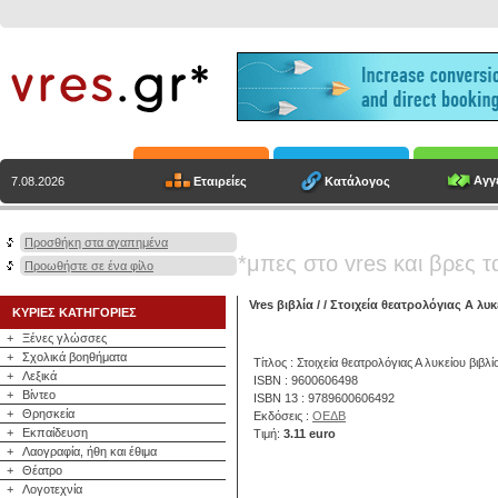
Αγγε
Εταιρείες
Κατάλογος
7.08.2026
Προσθήκη στα αγαπημένα
*μπες στο vres και βρες τ
Προωθήστε σε ένα φίλο
Vres βιβλία
/
/ Στοιχεία θεατρολόγιας Α λυ
ΚΥΡΙΕΣ ΚΑΤΗΓΟΡΙΕΣ
+
Ξένες γλώσσες
+
Σχολικά βοηθήματα
Τίτλος : Στοιχεία θεατρολόγιας Α λυκείου βιβλ
+
Λεξικά
ISBN : 9600606498
+
Βίντεο
ISBN 13 : 9789600606492
+
Θρησκεία
Εκδόσεις :
ΟΕΔΒ
+
Εκπαίδευση
Τιμή:
3.11 euro
+
Λαογραφία, ήθη και έθιμα
+
Θέατρο
+
Λογοτεχνία