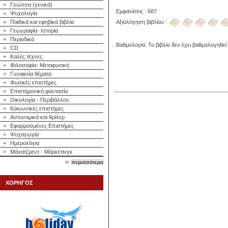
+
Γλώσσα (γενικά)
Εμφανίσεις : 687
+
Ψυχολογία
Αξιολόγηση βιβλίου :
+
Παιδικά και εφηβικά βιβλία
+
Γεωγραφία- Ιστορία
+
Περιοδικά
Βαθμολογία: Το βιβλίο δεν έχει βαθμολογηθεί
+
CD
+
Καλές τέχνες
+
Φιλοσοφία- Μεταφυσική
+
Γυναικεία θέματα
+
Φυσικές επιστήμες
+
Επιστημονική φαντασία
+
Οικολογία - Περιβάλλον
+
Κοινωνικές επιστήμες
+
Αστυνομικά και θρίλερ
+
Εφαρμοσμένες Επιστήμες
+
Ψυχαγωγία
+
Ημερολόγια
+
Μάνατζμεντ - Μάρκετινγκ
περισσότερα
ΧΟΡΗΓΟΣ