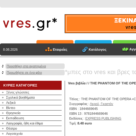
Αγγε
Εταιρείες
Κατάλογος
8.08.2026
Προσθήκη στα αγαπημένα
*μπες στο vres και βρες τ
Προωθήστε σε ένα φίλο
Vres βιβλία
/
/ THE PHANTOM OF THE OP
ΚΥΡΙΕΣ ΚΑΤΗΓΟΡΙΕΣ
+
Ξένες γλώσσες
+
Σχολικά βοηθήματα
Τίτλος : THE PHANTOM OF THE OPERA +
+
Λεξικά
Συγγραφέας :
Λερού, Γκαστόν
+
Βίντεο
ISBN : 1844669645
+
Θρησκεία
ISBN 13 : 9781844669646
+
Εκπαίδευση
Εκδόσεις :
EXPRESS PUBLISHING
+
Λαογραφία, ήθη και έθιμα
Τιμή:
8.48 euro
+
Θέατρο
+
Λογοτεχνία