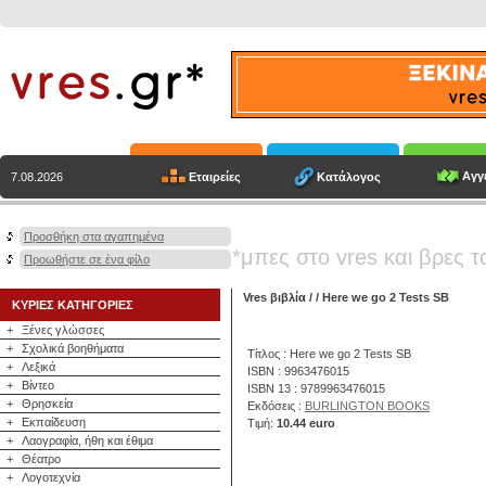
Αγγε
Εταιρείες
Κατάλογος
7.08.2026
Προσθήκη στα αγαπημένα
*μπες στο vres και βρες τ
Προωθήστε σε ένα φίλο
Vres βιβλία
/
/ Here we go 2 Tests SB
ΚΥΡΙΕΣ ΚΑΤΗΓΟΡΙΕΣ
+
Ξένες γλώσσες
+
Σχολικά βοηθήματα
Τίτλος : Here we go 2 Tests SB
+
Λεξικά
ISBN : 9963476015
+
Βίντεο
ISBN 13 : 9789963476015
+
Θρησκεία
Εκδόσεις :
BURLINGTON BOOKS
+
Εκπαίδευση
Τιμή:
10.44 euro
+
Λαογραφία, ήθη και έθιμα
+
Θέατρο
+
Λογοτεχνία