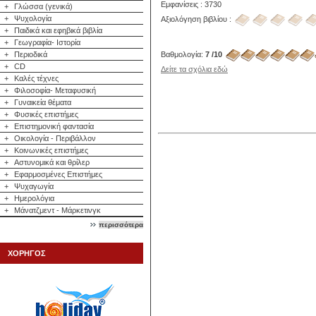
Εμφανίσεις : 3730
+
Γλώσσα (γενικά)
+
Ψυχολογία
Αξιολόγηση βιβλίου :
+
Παιδικά και εφηβικά βιβλία
+
Γεωγραφία- Ιστορία
Βαθμολογία:
7 /10
+
Περιοδικά
+
CD
Δείτε τα σχόλια εδώ
+
Καλές τέχνες
+
Φιλοσοφία- Μεταφυσική
+
Γυναικεία θέματα
+
Φυσικές επιστήμες
+
Επιστημονική φαντασία
+
Οικολογία - Περιβάλλον
+
Κοινωνικές επιστήμες
+
Αστυνομικά και θρίλερ
+
Εφαρμοσμένες Επιστήμες
+
Ψυχαγωγία
+
Ημερολόγια
+
Μάνατζμεντ - Μάρκετινγκ
περισσότερα
ΧΟΡΗΓΟΣ