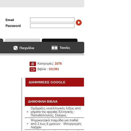
Email
Password
Ταινίες
Παιχνίδια
Κατηγορίες:
1076
Βιβλία :
151391
ΔΙΑΦΗΜΙΣΕΙΣ GOOGLE
ΔΗΜΟΦΙΛΗ ΒΙΒΛΙΑ
Ομόρριζες νεοελληνικές λέξεις από
+
ρήματα της αρχαίας Ελληνικής -
Παπαδόπουλος, Σταύρος
Ψυχοκινητικά παιχνίδια για παιδιά
+
από 2 έως 6 χρονών - Μπεργκερέτ,
Λαζαρίν