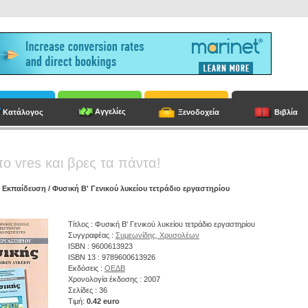
Αγγελίες
Κατάλογος
Ξενοδοχεία
Βιβλία
το vres και βρες τα πάντα!
/
Εκπαίδευση
/ Φυσική Β' Γενικού λυκείου τετράδιο εργαστηρίου
Τίτλος : Φυσική Β' Γενικού λυκείου τετράδιο εργαστηρίου
Συγγραφέας :
Συμεωνίδης, Χρυσολέων
ISBN : 9600613923
ISBN 13 : 9789600613926
Εκδόσεις :
ΟΕΔΒ
Χρονολογία έκδοσης : 2007
Σελίδες : 36
Τιμή:
0.42 euro