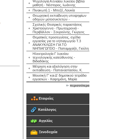
Ψυχολογία Α ενιαίου λυκείου βιβλίο
+
μαθητή - Νέστορος, Ιωάννης
+
Πινακωτή 1 - Μπεζέ, Λουκία
Θεωρητική εκπαίδευση υποψηφίων
+
οδηγών μοτοσυκλετών -
Σχολικές Θεατρικές παραστάσεις
+
Χριστούγεννα - Πρωτοχρονιά -
Περιβάλλον - Σουρούνης, Γιώργος
Θεματικές προσεγγίσεις, σχέδια
εργασίας για το νηπιαγωγείο Τ.3
+
ΑΝΑΚΥΚΛΩΣΗ ΓΙΑ ΤΟ
ΝΗΠΙΑΓΩΓΕΙΟ - Παπαμιχαήλ, Γιούλη
Ηλεκτρολογία Γ λυκείου
+
τεχνολογικής κατεύθυνσης -
Βιδιαδάκης
Μέτρηση και αξιολόγηση στην
+
εκπαίδευση - Παπαναστασίου, Κ.
Μουσική Γ' και Δ' δημοτικού τετράδιο
+
εργασιών - Καψημάνη, Μαρία
περισσότερα
Εταιρείες
Κατάλογος
Αγγελίες
Ξενοδοχεία