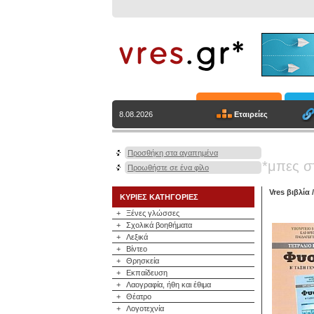
Εταιρείες
8.08.2026
Προσθήκη στα αγαπημένα
*μπες σ
Προωθήστε σε ένα φίλο
Vres βιβλία
ΚΥΡΙΕΣ ΚΑΤΗΓΟΡΙΕΣ
+
Ξένες γλώσσες
+
Σχολικά βοηθήματα
+
Λεξικά
+
Βίντεο
+
Θρησκεία
+
Εκπαίδευση
+
Λαογραφία, ήθη και έθιμα
+
Θέατρο
+
Λογοτεχνία