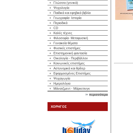
+
Γλώσσα (γενικά)
+
Ψυχολογία
+
Παιδικά και εφηβικά βιβλία
+
Γεωγραφία- Ιστορία
+
Περιοδικά
+
CD
+
Καλές τέχνες
+
Φιλοσοφία- Μεταφυσική
+
Γυναικεία θέματα
+
Φυσικές επιστήμες
+
Επιστημονική φαντασία
+
Οικολογία - Περιβάλλον
+
Κοινωνικές επιστήμες
+
Αστυνομικά και θρίλερ
+
Εφαρμοσμένες Επιστήμες
+
Ψυχαγωγία
+
Ημερολόγια
+
Μάνατζμεντ - Μάρκετινγκ
περισσότερα
ΧΟΡΗΓΟΣ