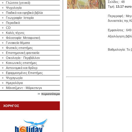
Σελίδες : 48
+
Γλώσσα (γενικά)
Τιμή:
13.17 euro
+
Ψυχολογία
+
Παιδικά και εφηβικά βιβλία
Περιγραφή : Μεγά
+
Γεωγραφία- Ιστορία
δυναστείες της Κ
+
Περιοδικά
+
CD
Εμφανίσεις : 649
+
Καλές τέχνες
Αξιολόγηση βιβλ
+
Φιλοσοφία- Μεταφυσική
+
Γυναικεία θέματα
+
Φυσικές επιστήμες
Βαθμολογία: Το β
+
Επιστημονική φαντασία
+
Οικολογία - Περιβάλλον
+
Κοινωνικές επιστήμες
+
Αστυνομικά και θρίλερ
+
Εφαρμοσμένες Επιστήμες
+
Ψυχαγωγία
+
Ημερολόγια
+
Μάνατζμεντ - Μάρκετινγκ
περισσότερα
ΧΟΡΗΓΟΣ