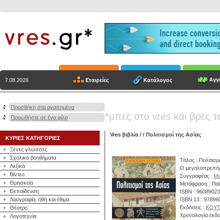
Αγγε
Εταιρείες
Κατάλογος
7.08.2026
Προσθήκη στα αγαπημένα
*μπες στο vres και βρες τ
Προωθήστε σε ένα φίλο
Vres βιβλία
/
/ Πολιτισμοί της Ασίας
ΚΥΡΙΕΣ ΚΑΤΗΓΟΡΙΕΣ
+
Ξένες γλώσσες
+
Σχολικά βοηθήματα
Τίτλος : Πολιτισμ
+
Λεξικά
Ο μεγαλοπρεπής α
+
Βίντεο
Συγγραφέας :
Mo
+
Θρησκεία
Μετάφραση : Παϊ
+
Εκπαίδευση
ISBN : 9608902
+
Λαογραφία, ήθη και έθιμα
ISBN 13 : 9789
Εκδόσεις :
ΚΟΥ
+
Θέατρο
Χρονολογία έκδο
+
Λογοτεχνία