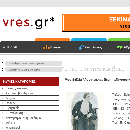
Αγγε
Εταιρείες
Κατάλογος
9.08.2026
Προσθήκη στα αγαπημένα
*μπες στο vres και βρες τ
Προωθήστε σε ένα φίλο
Vres βιβλία
/
Λογοτεχνία
/
Ξένη πεζογραφί
ΚΥΡΙΕΣ ΚΑΤΗΓΟΡΙΕΣ
+
Ξένες γλώσσες
+
Σχολικά βοηθήματα
Τίτλος : Epi
+
Λεξικά
Συγγραφέας
+
Βίντεο
ISBN : 1840
+
Θρησκεία
ISBN 13 : 9
+
Εκπαίδευση
Εκδόσεις :
W
+
Λαογραφία, ήθη και έθιμα
Σελίδες : 24
Τιμή:
5.40 e
+
Θέατρο
+
Λογοτεχνία