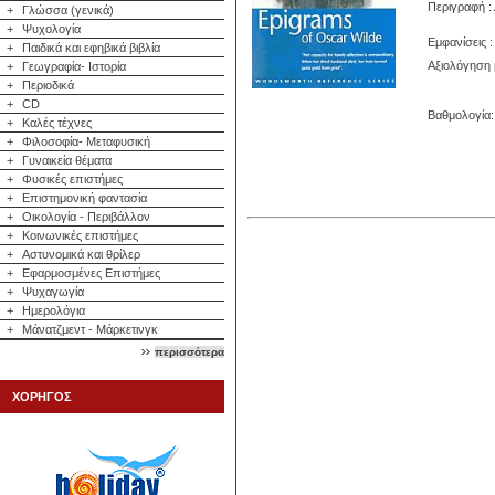
Περιγραφή :
+
Γλώσσα (γενικά)
+
Ψυχολογία
Εμφανίσεις :
+
Παιδικά και εφηβικά βιβλία
Αξιολόγηση 
+
Γεωγραφία- Ιστορία
+
Περιοδικά
+
CD
Βαθμολογία: 
+
Καλές τέχνες
+
Φιλοσοφία- Μεταφυσική
+
Γυναικεία θέματα
+
Φυσικές επιστήμες
+
Επιστημονική φαντασία
+
Οικολογία - Περιβάλλον
+
Κοινωνικές επιστήμες
+
Αστυνομικά και θρίλερ
+
Εφαρμοσμένες Επιστήμες
+
Ψυχαγωγία
+
Ημερολόγια
+
Μάνατζμεντ - Μάρκετινγκ
περισσότερα
ΧΟΡΗΓΟΣ