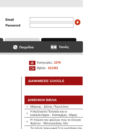
Email
Password
Ταινίες
Παιχνίδια
Κατηγορίες:
1076
Βιβλία :
151391
ΔΙΑΦΗΜΙΣΕΙΣ GOOGLE
ΔΗΜΟΦΙΛΗ ΒΙΒΛΙΑ
+
Μάγκας - Δέλτα, Πηνελόπη
Η Αγέλαστη Πολιτεία και οι
+
καλικάντζαροι - Κατσιμίχας, Χάρης
Η πτώση του φύλλου που το έλεγαν
+
Φρέντυ - Μπουσκάλια, Λέο
Τα πέντε λαγωνικά 5 το μυστήριο του