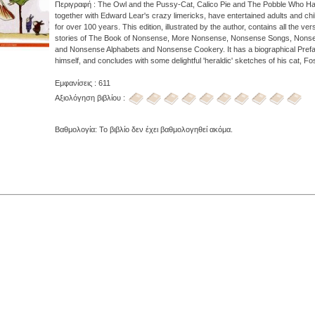
Περιγραφή : The Owl and the Pussy-Cat, Calico Pie and The Pobble Who H
together with Edward Lear's crazy limericks, have entertained adults and chil
for over 100 years. This edition, illustrated by the author, contains all the ve
stories of The Book of Nonsense, More Nonsense, Nonsense Songs, Nonse
and Nonsense Alphabets and Nonsense Cookery. It has a biographical Pref
himself, and concludes with some delightful 'heraldic' sketches of his cat, Fo
Εμφανίσεις : 611
Αξιολόγηση βιβλίου :
Βαθμολογία: Το βιβλίο δεν έχει βαθμολογηθεί ακόμα.