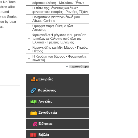
+
as No Toes,
αόρατου κλέφτη - Μπλάιτον, Ένιντ
dren alike
Η πίπα της μάγισσας και άλλες
+
rse and
φανταστικές ιστορίες - Ροντάρι, Τζιάνι
nse Stories
Ποιηματάκια για τα γενέθλιά μου -
+
Albaut, Corinne
ace by Lear
Όμορφα παραμύθια με ζώα -
ss.
+
Αίσωπος
Φρικαντέλα Η μάγισσα που μισούσε
+
τα κάλαντα Κάλαντα από όλη την
Ελλάδα - Τριβιζάς, Ευγένιος
Καραγκιόζης και Μίκι Μάους - Πικρός,
+
Πέτρος
Η Κυράνη του δάσους - Φραγκούλη,
+
Φωτεινή
περισσότερα
Εταιρείες
Κατάλογος
Αγγελίες
Ξενοδοχεία
Ειδήσεις
Βιβλία