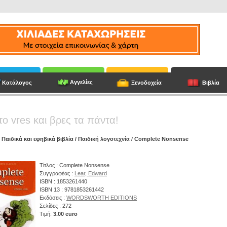
Αγγελίες
Κατάλογος
Ξενοδοχεία
Βιβλία
το vres και βρες τα πάντα!
/
Παιδικά και εφηβικά βιβλία
/
Παιδική λογοτεχνία
/ Complete Nonsense
Τίτλος : Complete Nonsense
Συγγραφέας :
Lear, Edward
ISBN : 1853261440
ISBN 13 : 9781853261442
Εκδόσεις :
WORDSWORTH EDITIONS
Σελίδες : 272
Τιμή:
3.00 euro