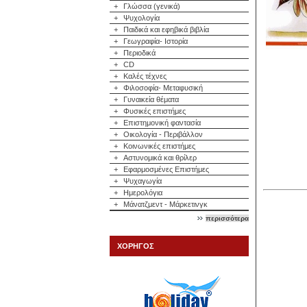
+
Γλώσσα (γενικά)
+
Ψυχολογία
+
Παιδικά και εφηβικά βιβλία
+
Γεωγραφία- Ιστορία
+
Περιοδικά
+
CD
+
Καλές τέχνες
+
Φιλοσοφία- Μεταφυσική
+
Γυναικεία θέματα
+
Φυσικές επιστήμες
+
Επιστημονική φαντασία
+
Οικολογία - Περιβάλλον
+
Κοινωνικές επιστήμες
+
Αστυνομικά και θρίλερ
+
Εφαρμοσμένες Επιστήμες
+
Ψυχαγωγία
+
Ημερολόγια
+
Μάνατζμεντ - Μάρκετινγκ
περισσότερα
ΧΟΡΗΓΟΣ