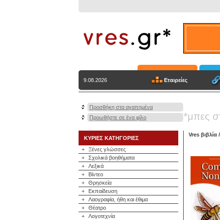
Εταιρείες
9.08.2026
Προσθήκη στα αγαπημένα
*μπες σ
Προωθήστε σε ένα φίλο
Vres βιβλία
ΚΥΡΙΕΣ ΚΑΤΗΓΟΡΙΕΣ
+
Ξένες γλώσσες
+
Σχολικά βοηθήματα
+
Λεξικά
+
Βίντεο
+
Θρησκεία
+
Εκπαίδευση
+
Λαογραφία, ήθη και έθιμα
+
Θέατρο
+
Λογοτεχνία