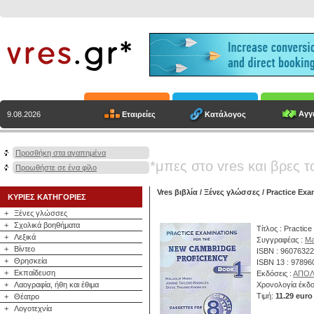
Αγγε
Εταιρείες
Κατάλογος
9.08.2026
Προσθήκη στα αγαπημένα
*μπες στο vres και βρες τ
Προωθήστε σε ένα φίλο
Vres βιβλία
/
Ξένες γλώσσες
/ Practice Exa
ΚΥΡΙΕΣ ΚΑΤΗΓΟΡΙΕΣ
+
Ξένες γλώσσες
+
Σχολικά βοηθήματα
Τίτλος : Practic
+
Λεξικά
Συγγραφέας :
Ma
+
Βίντεο
ISBN : 9607632
+
Θρησκεία
ISBN 13 : 9789
+
Εκπαίδευση
Εκδόσεις :
ΑΠΟΛ
+
Λαογραφία, ήθη και έθιμα
Χρονολογία έκδο
Τιμή:
11.29 euro
+
Θέατρο
+
Λογοτεχνία