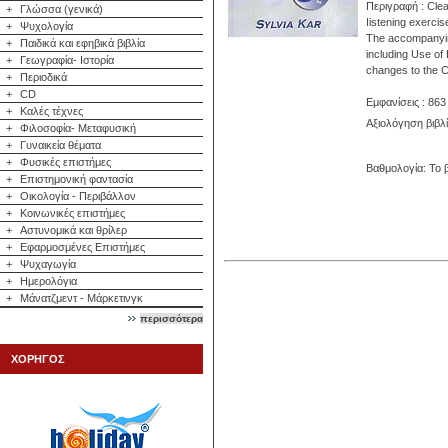
Περιγραφή : Clea
+
Γλώσσα (γενικά)
Iistening exercis
+
Ψυχολογία
The accompanying
+
Παιδικά και εφηβικά βιβλία
including Use of 
+
Γεωγραφία- Ιστορία
changes to the C
+
Περιοδικά
+
CD
Εμφανίσεις : 863
+
Καλές τέχνες
Αξιολόγηση βιβλ
+
Φιλοσοφία- Μεταφυσική
+
Γυναικεία θέματα
+
Φυσικές επιστήμες
Βαθμολογία: Το β
+
Επιστημονική φαντασία
+
Οικολογία - Περιβάλλον
+
Κοινωνικές επιστήμες
+
Αστυνομικά και θρίλερ
+
Εφαρμοσμένες Επιστήμες
+
Ψυχαγωγία
+
Ημερολόγια
+
Μάνατζμεντ - Μάρκετινγκ
περισσότερα
ΧΟΡΗΓΟΣ