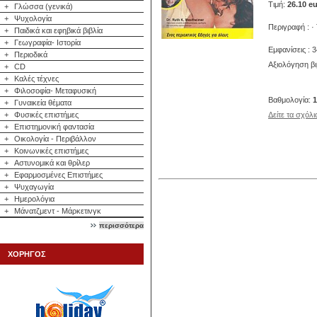
Τιμή:
26.10 e
+
Γλώσσα (γενικά)
+
Ψυχολογία
Περιγραφή : ·
+
Παιδικά και εφηβικά βιβλία
+
Γεωγραφία- Ιστορία
Εμφανίσεις : 
+
Περιοδικά
Αξιολόγηση βι
+
CD
+
Καλές τέχνες
+
Φιλοσοφία- Μεταφυσική
Βαθμολογία:
1
+
Γυναικεία θέματα
+
Φυσικές επιστήμες
Δείτε τα σχόλ
+
Επιστημονική φαντασία
+
Οικολογία - Περιβάλλον
+
Κοινωνικές επιστήμες
+
Αστυνομικά και θρίλερ
+
Εφαρμοσμένες Επιστήμες
+
Ψυχαγωγία
+
Ημερολόγια
+
Μάνατζμεντ - Μάρκετινγκ
περισσότερα
ΧΟΡΗΓΟΣ