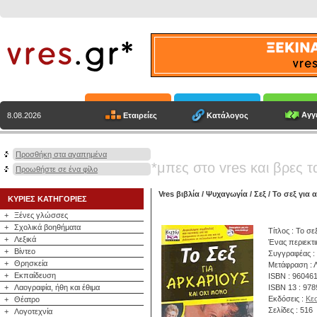
Αγγε
Εταιρείες
Κατάλογος
8.08.2026
Προσθήκη στα αγαπημένα
*μπες στο vres και βρες τ
Προωθήστε σε ένα φίλο
Vres βιβλία
/
Ψυχαγωγία
/
Σεξ
/ Το σεξ για 
ΚΥΡΙΕΣ ΚΑΤΗΓΟΡΙΕΣ
+
Ξένες γλώσσες
+
Σχολικά βοηθήματα
Τίτλος : Το σε
+
Λεξικά
Ένας περιεκτι
+
Βίντεο
Συγγραφέας :
+
Θρησκεία
Μετάφραση : 
+
Εκπαίδευση
ISBN : 96046
+
Λαογραφία, ήθη και έθιμα
ISBN 13 : 97
Εκδόσεις :
Κε
+
Θέατρο
Σελίδες : 516
+
Λογοτεχνία