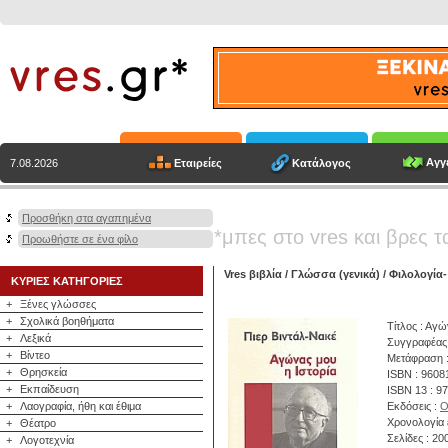
Αγγε
Εταιρείες
Κατάλογος
7.08.2026
Προσθήκη στα αγαπημένα
*μπες στο vres και βρες τ
Προωθήστε σε ένα φίλο
Vres βιβλία
/
Γλώσσα (γενικά)
/
Φιλολογία-
ΚΥΡΙΕΣ ΚΑΤΗΓΟΡΙΕΣ
+
Ξένες γλώσσες
+
Σχολικά βοηθήματα
Τίτλος : Αγώ
+
Λεξικά
Συγγραφέας
+
Βίντεο
Μετάφραση :
+
Θρησκεία
ISBN : 9608
+
Εκπαίδευση
ISBN 13 : 9
+
Λαογραφία, ήθη και έθιμα
Εκδόσεις :
Ο
Χρονολογία 
+
Θέατρο
Σελίδες : 20
+
Λογοτεχνία