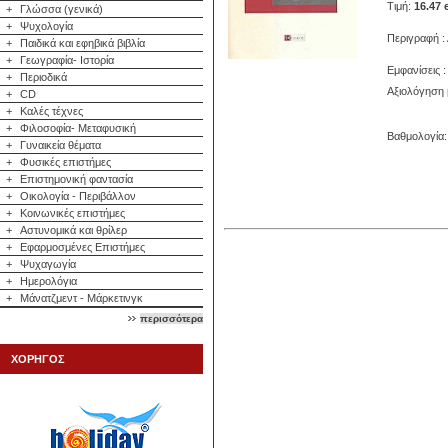
Τιμή:
16.47 
+
Γλώσσα (γενικά)
+
Ψυχολογία
Περιγραφή :
+
Παιδικά και εφηβικά βιβλία
+
Γεωγραφία- Ιστορία
Εμφανίσεις :
+
Περιοδικά
Αξιολόγηση 
+
CD
+
Καλές τέχνες
+
Φιλοσοφία- Μεταφυσική
Βαθμολογία: 
+
Γυναικεία θέματα
+
Φυσικές επιστήμες
+
Επιστημονική φαντασία
+
Οικολογία - Περιβάλλον
+
Κοινωνικές επιστήμες
+
Αστυνομικά και θρίλερ
+
Εφαρμοσμένες Επιστήμες
+
Ψυχαγωγία
+
Ημερολόγια
+
Μάνατζμεντ - Μάρκετινγκ
περισσότερα
ΧΟΡΗΓΟΣ