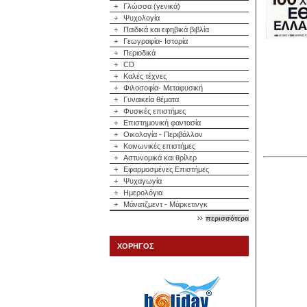
+
Γλώσσα (γενικά)
+
Ψυχολογία
+
Παιδικά και εφηβικά βιβλία
+
Γεωγραφία- Ιστορία
+
Περιοδικά
+
CD
+
Καλές τέχνες
+
Φιλοσοφία- Μεταφυσική
+
Γυναικεία θέματα
+
Φυσικές επιστήμες
+
Επιστημονική φαντασία
+
Οικολογία - Περιβάλλον
+
Κοινωνικές επιστήμες
+
Αστυνομικά και θρίλερ
+
Εφαρμοσμένες Επιστήμες
+
Ψυχαγωγία
+
Ημερολόγια
+
Μάνατζμεντ - Μάρκετινγκ
περισσότερα
ΧΟΡΗΓΟΣ