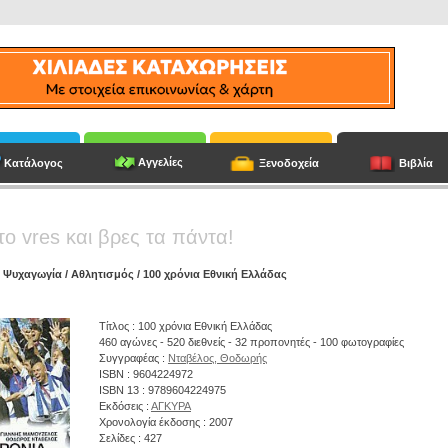
Αγγελίες
Κατάλογος
Ξενοδοχεία
Βιβλία
το vres και βρες τα πάντα!
/
Ψυχαγωγία
/
Αθλητισμός
/ 100 χρόνια Εθνική Ελλάδας
Τίτλος : 100 χρόνια Εθνική Ελλάδας
460 αγώνες - 520 διεθνείς - 32 προπονητές - 100 φωτογραφίες
Συγγραφέας :
Νταβέλος, Θοδωρής
ISBN : 9604224972
ISBN 13 : 9789604224975
Εκδόσεις :
ΑΓΚΥΡΑ
Χρονολογία έκδοσης : 2007
Σελίδες : 427