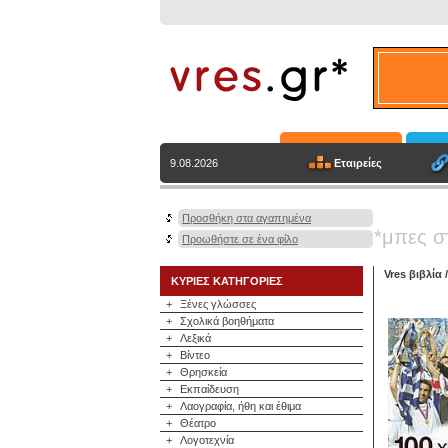
Εταιρείες
9.08.2026
Προσθήκη στα αγαπημένα
*μπες σ
Προωθήστε σε ένα φίλο
Vres βιβλία
ΚΥΡΙΕΣ ΚΑΤΗΓΟΡΙΕΣ
+
Ξένες γλώσσες
+
Σχολικά βοηθήματα
+
Λεξικά
+
Βίντεο
+
Θρησκεία
+
Εκπαίδευση
+
Λαογραφία, ήθη και έθιμα
+
Θέατρο
+
Λογοτεχνία