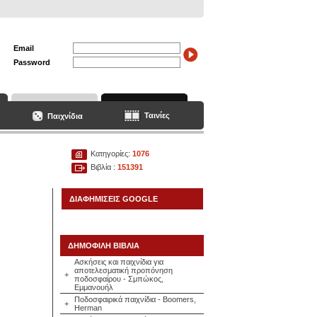
Email
Password
Ταινίες
Παιχνίδια
Κατηγορίες:
1076
Βιβλία :
151391
ΔΙΑΦΗΜΙΣΕΙΣ GOOGLE
ΔΗΜΟΦΙΛΗ ΒΙΒΛΙΑ
Ασκήσεις και παιχνίδια για
αποτελεσματική προπόνηση
+
ποδοσφαίρου - Σμπώκος,
Εμμανουήλ
Ποδοσφαιρικά παιχνίδια - Boomers,
+
Herman