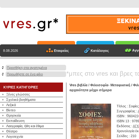
Αγγε
Εταιρείες
Κατάλογος
8.08.2026
Προσθήκη στα αγαπημένα
*μπες στο vres και βρες τ
Προωθήστε σε ένα φίλο
Vres βιβλία
/
Φιλοσοφία- Μεταφυσική
/
Φι
ΚΥΡΙΕΣ ΚΑΤΗΓΟΡΙΕΣ
αρχαιότητα μέχρι σήμερα
+
Ξένες γλώσσες
+
Σχολικά βοηθήματα
+
Λεξικά
Τίτλος : Σοφίε
+
Βίντεο
Συγγραφέας :
+
Θρησκεία
ISBN : 96042
+
Εκπαίδευση
ISBN 13 : 978
+
Λαογραφία, ήθη και έθιμα
Εκδόσεις :
ΑΓΚ
Χρονολογία έκ
+
Θέατρο
Σελίδες : 210
+
Λογοτεχνία