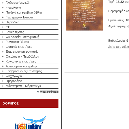
Τιμή:
13.32 eu
+
Γλώσσα (γενικά)
+
Ψυχολογία
Περιγραφή : Α
+
Παιδικά και εφηβικά βιβλία
+
Γεωγραφία- Ιστορία
Εμφανίσεις : 6
+
Περιοδικά
Αξιολόγηση βι
+
CD
+
Καλές τέχνες
+
Φιλοσοφία- Μεταφυσική
Βαθμολογία:
9
+
Γυναικεία θέματα
+
Φυσικές επιστήμες
Δείτε τα σχόλι
+
Επιστημονική φαντασία
+
Οικολογία - Περιβάλλον
+
Κοινωνικές επιστήμες
+
Αστυνομικά και θρίλερ
+
Εφαρμοσμένες Επιστήμες
+
Ψυχαγωγία
+
Ημερολόγια
+
Μάνατζμεντ - Μάρκετινγκ
περισσότερα
ΧΟΡΗΓΟΣ