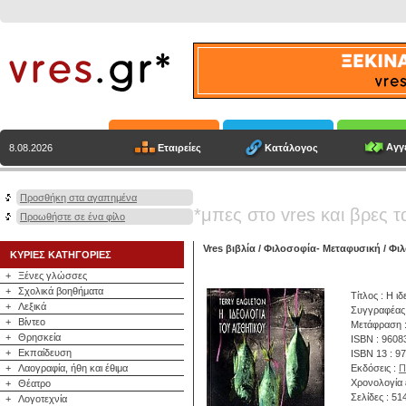
Αγγε
Εταιρείες
Κατάλογος
8.08.2026
Προσθήκη στα αγαπημένα
*μπες στο vres και βρες τ
Προωθήστε σε ένα φίλο
Vres βιβλία
/
Φιλοσοφία- Μεταφυσική
/
Φι
ΚΥΡΙΕΣ ΚΑΤΗΓΟΡΙΕΣ
+
Ξένες γλώσσες
+
Σχολικά βοηθήματα
Τίτλος : Η ι
+
Λεξικά
Συγγραφέας
+
Βίντεο
Μετάφραση :
+
Θρησκεία
ISBN : 9608
+
Εκπαίδευση
ISBN 13 : 9
+
Λαογραφία, ήθη και έθιμα
Εκδόσεις :
Π
Χρονολογία 
+
Θέατρο
Σελίδες : 51
+
Λογοτεχνία