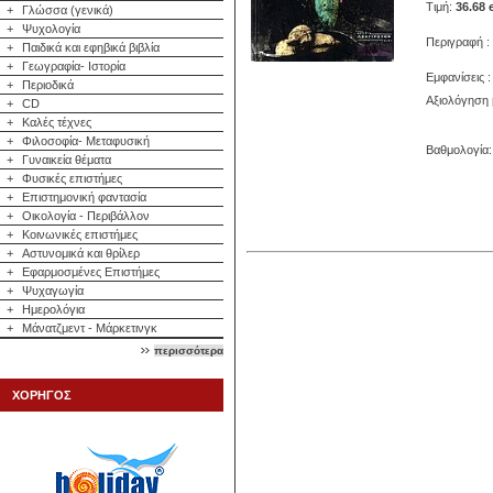
Τιμή:
36.68 
+
Γλώσσα (γενικά)
+
Ψυχολογία
Περιγραφή :
+
Παιδικά και εφηβικά βιβλία
+
Γεωγραφία- Ιστορία
Εμφανίσεις :
+
Περιοδικά
Αξιολόγηση 
+
CD
+
Καλές τέχνες
+
Φιλοσοφία- Μεταφυσική
Βαθμολογία: 
+
Γυναικεία θέματα
+
Φυσικές επιστήμες
+
Επιστημονική φαντασία
+
Οικολογία - Περιβάλλον
+
Κοινωνικές επιστήμες
+
Αστυνομικά και θρίλερ
+
Εφαρμοσμένες Επιστήμες
+
Ψυχαγωγία
+
Ημερολόγια
+
Μάνατζμεντ - Μάρκετινγκ
περισσότερα
ΧΟΡΗΓΟΣ