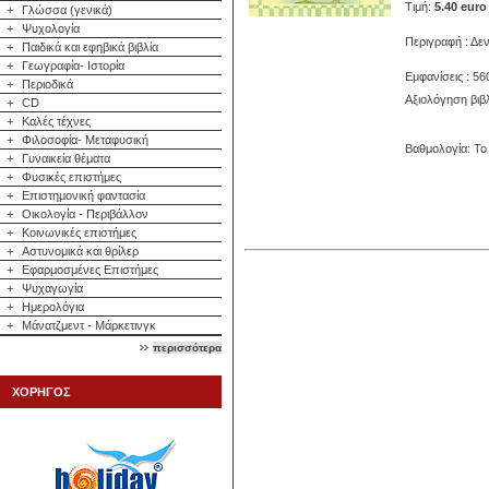
Τιμή:
5.40 euro
+
Γλώσσα (γενικά)
+
Ψυχολογία
Περιγραφή : Δεν
+
Παιδικά και εφηβικά βιβλία
+
Γεωγραφία- Ιστορία
Εμφανίσεις : 56
+
Περιοδικά
Αξιολόγηση βιβ
+
CD
+
Καλές τέχνες
+
Φιλοσοφία- Μεταφυσική
Βαθμολογία: Το 
+
Γυναικεία θέματα
+
Φυσικές επιστήμες
+
Επιστημονική φαντασία
+
Οικολογία - Περιβάλλον
+
Κοινωνικές επιστήμες
+
Αστυνομικά και θρίλερ
+
Εφαρμοσμένες Επιστήμες
+
Ψυχαγωγία
+
Ημερολόγια
+
Μάνατζμεντ - Μάρκετινγκ
περισσότερα
ΧΟΡΗΓΟΣ