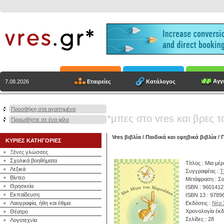
Αγγε
Εταιρείες
Κατάλογος
7.08.2026
Προσθήκη στα αγαπημένα
*μπες στο vres και βρες τ
Προωθήστε σε ένα φίλο
Vres βιβλία
/
Παιδικά και εφηβικά βιβλία
/
Π
ΚΥΡΙΕΣ ΚΑΤΗΓΟΡΙΕΣ
+
Ξένες γλώσσες
+
Σχολικά βοηθήματα
Τίτλος : Μια μ
+
Λεξικά
Συγγραφέας :
T
+
Βίντεο
Μετάφραση : Σ
+
Θρησκεία
ISBN : 960141
+
Εκπαίδευση
ISBN 13 : 978
+
Λαογραφία, ήθη και έθιμα
Εκδόσεις :
Νέα 
Χρονολογία έκδ
+
Θέατρο
Σελίδες : 28
+
Λογοτεχνία