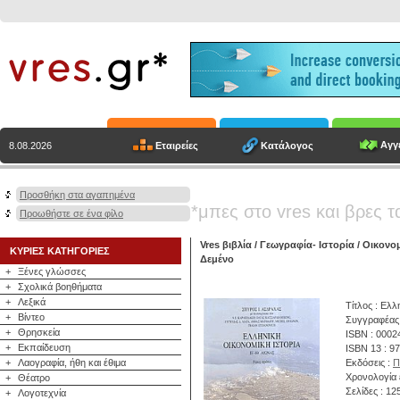
Αγγε
Εταιρείες
Κατάλογος
8.08.2026
Προσθήκη στα αγαπημένα
*μπες στο vres και βρες τ
Προωθήστε σε ένα φίλο
Vres βιβλία
/
Γεωγραφία- Ιστορία
/
Οικονομ
ΚΥΡΙΕΣ ΚΑΤΗΓΟΡΙΕΣ
Δεμένο
+
Ξένες γλώσσες
+
Σχολικά βοηθήματα
+
Λεξικά
Τίτλος : Ελλ
+
Βίντεο
Συγγραφέας
+
Θρησκεία
ISBN : 0002
+
Εκπαίδευση
ISBN 13 : 9
+
Λαογραφία, ήθη και έθιμα
Εκδόσεις :
Π
Χρονολογία 
+
Θέατρο
Σελίδες : 12
+
Λογοτεχνία