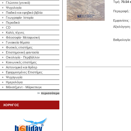
Τιμή:
70.54 
+
Γλώσσα (γενικά)
+
Ψυχολογία
Περιγραφή :
+
Παιδικά και εφηβικά βιβλία
+
Γεωγραφία- Ιστορία
Εμφανίσεις :
+
Περιοδικά
Αξιολόγηση 
+
CD
+
Καλές τέχνες
+
Φιλοσοφία- Μεταφυσική
Βαθμολογία: 
+
Γυναικεία θέματα
+
Φυσικές επιστήμες
+
Επιστημονική φαντασία
+
Οικολογία - Περιβάλλον
+
Κοινωνικές επιστήμες
+
Αστυνομικά και θρίλερ
+
Εφαρμοσμένες Επιστήμες
+
Ψυχαγωγία
+
Ημερολόγια
+
Μάνατζμεντ - Μάρκετινγκ
περισσότερα
ΧΟΡΗΓΟΣ