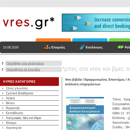
Αγγ
Εταιρείες
Κατάλογος
10.08.2026
Προσθήκη στα αγαπημένα
*μπες στο vres και βρες τ
Προωθήστε σε ένα φίλο
Vres βιβλία
/
Εφαρμοσμένες Επιστήμες
/
Λ
ΚΥΡΙΕΣ ΚΑΤΗΓΟΡΙΕΣ
ανάλυση επιχειρήσεων
+
Ξένες γλώσσες
+
Σχολικά βοηθήματα
+
Λεξικά
Τίτλος : Χρ
+
Βίντεο
Συγγραφέας
+
Θρησκεία
ISBN : 9603
+
Εκπαίδευση
ISBN 13 : 9
+
Λαογραφία, ήθη και έθιμα
Εκδόσεις :
Ι
Χρονολογία 
+
Θέατρο
Σελίδες : 36
+
Λογοτεχνία