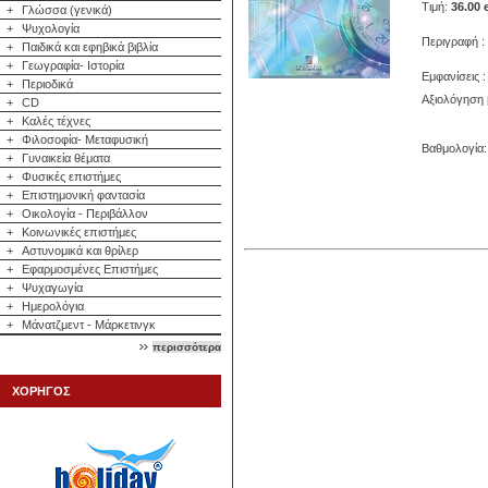
Τιμή:
36.00 
+
Γλώσσα (γενικά)
+
Ψυχολογία
Περιγραφή :
+
Παιδικά και εφηβικά βιβλία
+
Γεωγραφία- Ιστορία
Εμφανίσεις :
+
Περιοδικά
Αξιολόγηση 
+
CD
+
Καλές τέχνες
+
Φιλοσοφία- Μεταφυσική
Βαθμολογία: 
+
Γυναικεία θέματα
+
Φυσικές επιστήμες
+
Επιστημονική φαντασία
+
Οικολογία - Περιβάλλον
+
Κοινωνικές επιστήμες
+
Αστυνομικά και θρίλερ
+
Εφαρμοσμένες Επιστήμες
+
Ψυχαγωγία
+
Ημερολόγια
+
Μάνατζμεντ - Μάρκετινγκ
περισσότερα
ΧΟΡΗΓΟΣ